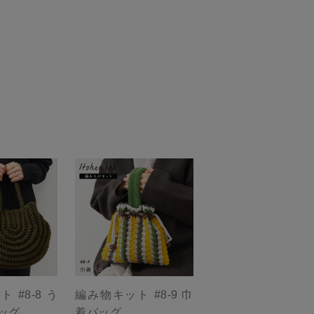
 #8-8 う
編み物キット #8-9 巾
ッグ
着バッグ