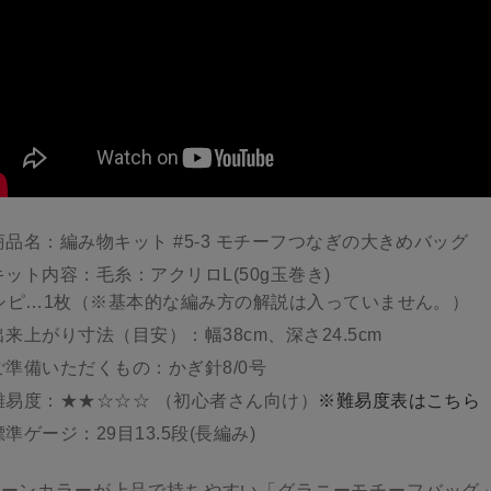
商品名：編み物キット #5-3 モチーフつなぎの大きめバッグ
キット内容：毛糸：アクリロL(50g玉巻き)
シピ…1枚（※基本的な編み方の解説は入っていません。）
出来上がり寸法（目安）：幅38cm、深さ24.5cm
ご準備いただくもの：かぎ針8/0号
難易度：★★☆☆☆ （初心者さん向け）
※難易度表はこちら
標準ゲージ：29目13.5段(長編み)
トーンカラーが上品で持ちやすい「グラニーモチーフバッグ