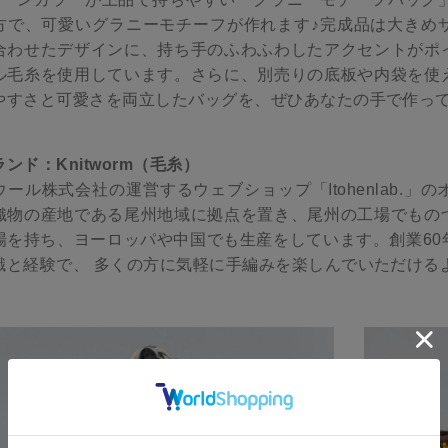
方で、可愛いグラニーモチーフが作れます♪完成品は大きめ
合わせたデザインに、持ち手のふわふわしたアクセントがポ
ル毛糸を使用しています。さらに、別売りの底板や内袋を使
やすさと可愛さを両立したバッグを、ぜひあなたの手で作っ
ランド：Knitworm（毛糸）
ウール株式会社の運営するウェブショップ「Itohenlab.
織物の産地である尾州地域に拠点を置き、尾州の工場でもの
場を持ち、ヨーロッパや中国でも生産をしています。創業60
識と経験で、 多くの方に気軽に手編みを楽しんでいただける