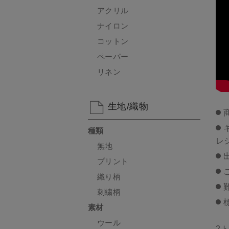
アクリル
ナイロン
コットン
ペーパー
リネン
生地/織物
種類
レ
無地
プリント
織り柄
刺繍柄
素材
ウール
2