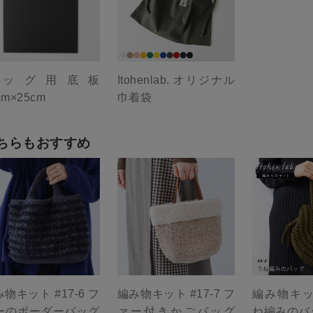
バッグ用底板
Itohenlab. オリジナル
cm×25cm
巾着袋
ちらもおすすめ
物キット #17-6 フ
編み物キット #17-7 フ
編み物キット
ーのボーダーバッグ
ァー付きかごバッグ
ね編みのバ