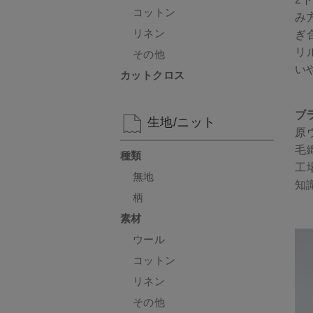
コットン
み
リネン
ぎ
リ
その他
い
カットクロス
ブ
生地/ニット
原
毛
種類
工
無地
知
柄
素材
ウール
コットン
リネン
その他