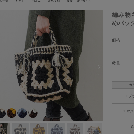
品一覧
キット
手編み
難易度別
★★（初心者さん）
編み物
めバッグ 
価格:
数量:
カ
1.
2.マ
3