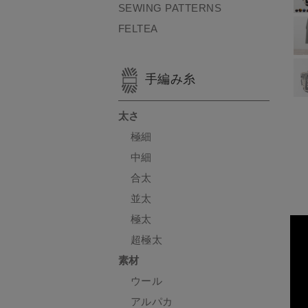
SEWING PATTERNS
FELTEA
手編み糸
太さ
極細
中細
合太
並太
極太
超極太
素材
ウール
アルパカ