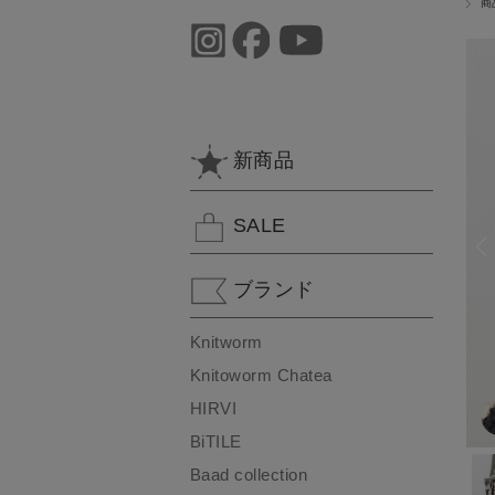
商
新商品
SALE
ブランド
Knitworm
Knitoworm Chatea
HIRVI
BiTILE
Baad collection