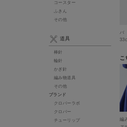
コースター
ふきん
その他
道具
33
棒針
こ
輪針
かぎ針
編み物道具
その他
ブランド
クロバーラボ
クロバー
編み
チューリップ
ァ