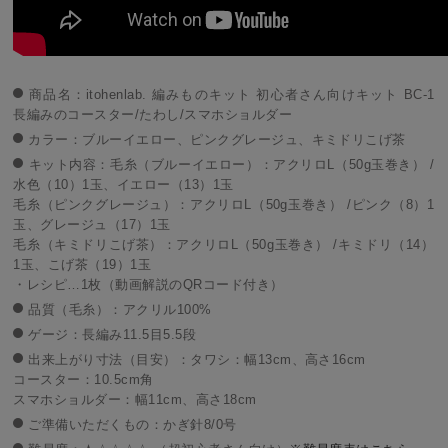
商品名：itohenlab. 編みものキット 初心者さん向けキット BC-1
長編みのコースター/たわし/スマホショルダー
カラー：ブルーイエロー、ピンクグレージュ、キミドリこげ茶
キット内容：毛糸（ブルーイエロー）：アクリロL（50g玉巻き） /
水色（10）1玉、イエロー（13）1玉
毛糸（ピンクグレージュ）：アクリロL（50g玉巻き） /ピンク（8）1
玉、グレージュ（17）1玉
毛糸（キミドリこげ茶）：アクリロL（50g玉巻き） /キミドリ（14）
1玉、こげ茶（19）1玉
・レシピ…1枚（動画解説のQRコード付き）
品質（毛糸）：アクリル100%
ゲージ：長編み11.5目5.5段
出来上がり寸法（目安）：タワシ：幅13cm、高さ16cm
コースター：10.5cm角
スマホショルダー：幅11cm、高さ18cm
ご準備いただくもの：かぎ針8/0号