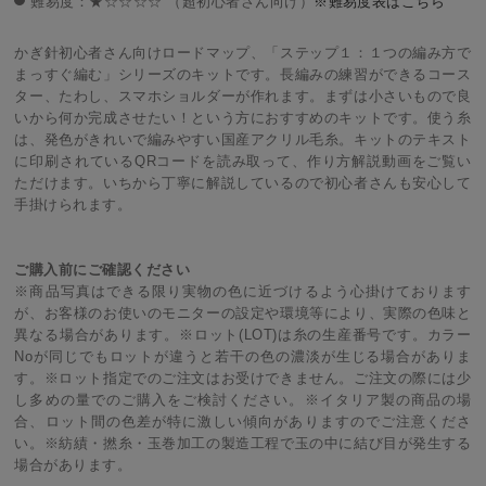
難易度：★☆☆☆☆ （超初心者さん向け）
※難易度表はこちら
かぎ針初心者さん向けロードマップ、「ステップ１：１つの編み方で
まっすぐ編む」シリーズのキットです。長編みの練習ができるコース
ター、たわし、スマホショルダーが作れます。まずは小さいもので良
いから何か完成させたい！という方におすすめのキットです。使う糸
は、発色がきれいで編みやすい国産アクリル毛糸。キットのテキスト
に印刷されているQRコードを読み取って、作り方解説動画をご覧い
ただけます。いちから丁寧に解説しているので初心者さんも安心して
手掛けられます。
ご購入前にご確認ください
※商品写真はできる限り実物の色に近づけるよう心掛けております
が、お客様のお使いのモニターの設定や環境等により、実際の色味と
異なる場合があります。※ロット(LOT)は糸の生産番号です。カラー
Noが同じでもロットが違うと若干の色の濃淡が生じる場合がありま
す。※ロット指定でのご注文はお受けできません。ご注文の際には少
し多めの量でのご購入をご検討ください。※イタリア製の商品の場
合、ロット間の色差が特に激しい傾向がありますのでご注意くださ
い。※紡績・撚糸・玉巻加工の製造工程で玉の中に結び目が発生する
場合があります。