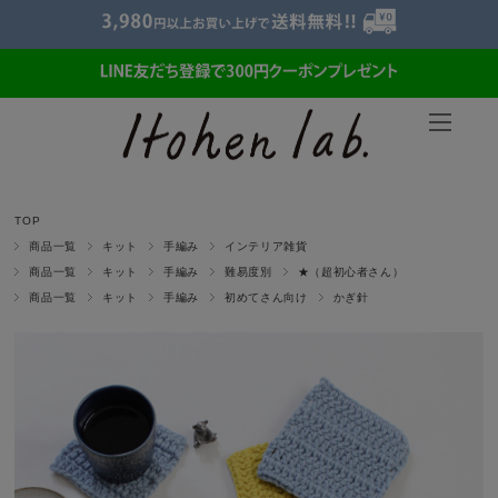
TOP
商品一覧
キット
手編み
インテリア雑貨
商品一覧
キット
手編み
難易度別
★（超初心者さん）
商品一覧
キット
手編み
初めてさん向け
かぎ針