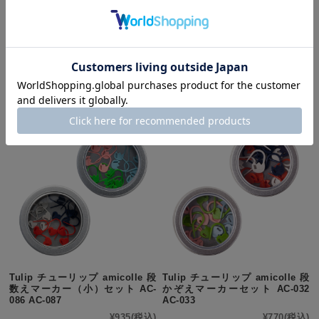
Clover(クロバー) 玉巻器 55-370
Tulip チューリップ amicolle 目
かぞえマーカーセット（ハート）
¥8,250
(税込)
AC-016
¥770
(税込)
Tulip チューリップ amicolle 段
Tulip チューリップ amicolle 段
数えマーカー（小）セット AC-
かぞえマーカーセット AC-032
086 AC-087
AC-033
¥935
(税込)
¥770
(税込)