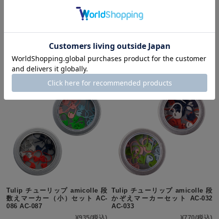
Clover(クロバー) 玉巻器 55-370
Tulip チューリップ amicolle 目
かぞえマーカーセット（ハート）
¥8,250
(税込)
AC-016
¥770
(税込)
Tulip チューリップ amicolle 段
Tulip チューリップ amicolle 段
数えマーカー（小）セット AC-
かぞえマーカーセット AC-032
086 AC-087
AC-033
¥935
(税込)
¥770
(税込)