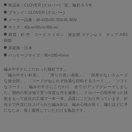
商品名：CLOVER (クロバー)「匠」輪針-S 5号
ブランド：CLOVER (クロバー)
メーカー品番：45-605/45-705/45-805/
サイズ：40cm/60cm/80cm/
材質：針:竹 コード:ナイロン 接合部:ステンレス チップ:ABS
樹脂
原産国：日本
パッケージサイズ：90×185×6mm
編みやすさにこだわった輪針です。
「編みやすい針先」 、「滑りの良い表面」、「段差がないスムーズ
な接合部」、「コードがねじれず快適な回転するコード」、「ソフト
なコード」、編みやすさにこだわり、全てがアップグレードしまし
た。国内の寒冷地で育つ良質な竹を厳選し、クロバーの長年培った技
術をもって自社の工場で一本一本、品質にこだわり作っています。針
先まで丹念に仕上げられた編み針は、編み心地が良く、編むほどに手
になじみ、長く愛用していただける逸品です。