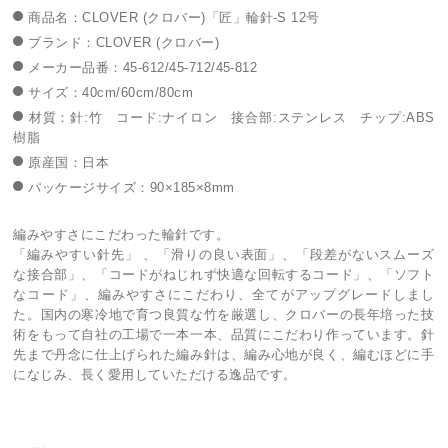
商品名：CLOVER (クロバー)「匠」輪針-S 12号
ブランド：CLOVER (クロバー)
メーカー品番：45-612/45-712/45-812
サイズ：40cm/60cm/80cm
材質：針:竹 コード:ナイロン 接合部:ステンレス チップ:ABS
樹脂
原産国：日本
パッケージサイズ：90×185×8mm
編みやすさにこだわった輪針です。
「編みやすい針先」 、「滑りの良い表面」、「段差がないスムーズ
な接合部」、「コードがねじれず快適な回転するコード」、「ソフト
なコード」、編みやすさにこだわり、全てがアップグレードしまし
た。国内の寒冷地で育つ良質な竹を厳選し、クロバーの長年培った技
術をもって自社の工場で一本一本、品質にこだわり作っています。針
先まで丹念に仕上げられた編み針は、編み心地が良く、編むほどに手
になじみ、長く愛用していただける逸品です。