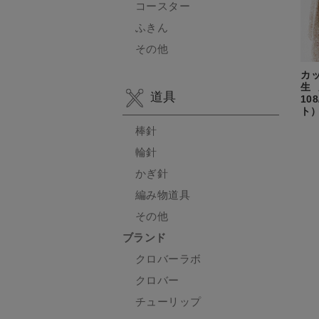
コースター
ふきん
その他
カ
生
道具
10
ト
棒針
輪針
かぎ針
編み物道具
その他
ブランド
クロバーラボ
クロバー
チューリップ