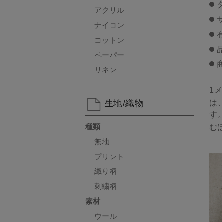
アクリル
ナイロン
コットン
ペーパー
リネン
1
は
生地/織物
す
種類
む
無地
プリント
織り柄
刺繍柄
素材
ウール