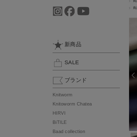
商
商
新商品
SALE
ブランド
Knitworm
Knitoworm Chatea
HIRVI
BiTILE
Baad collection