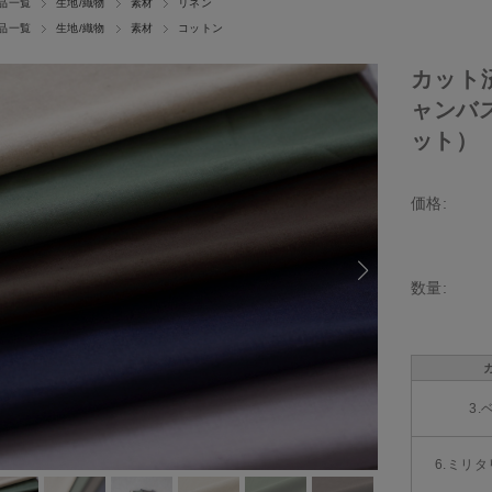
品一覧
生地/織物
素材
リネン
品一覧
生地/織物
素材
コットン
カット
ャンバス
ット）
価格:
数量:
3.
6.ミリ