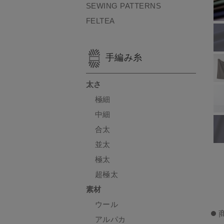
SEWING PATTERNS
FELTEA
手編み糸
太さ
極細
中細
合太
並太
極太
超極太
素材
ウール
アルパカ