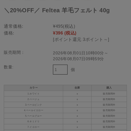
＼20%OFF／ Feltea 羊毛フェルト 40g
通常価格:
¥495
(税込)
価格:
¥396
(税込)
[ポイント還元 3ポイント～]
販売期間：
2026年08月01日10時00分～
2026年08月07日09時59分
数量:
個
カラー
在庫
購入
1.ホワイト
○
販売期間外
2.ベージュ
○
販売期間外
3.ペールピンク
○
販売期間外
4.ペールイエロー
○
販売期間外
5.ペールブルー
○
販売期間外
6.キミドリ
○
販売期間外
7.イエロー
○
販売期間外