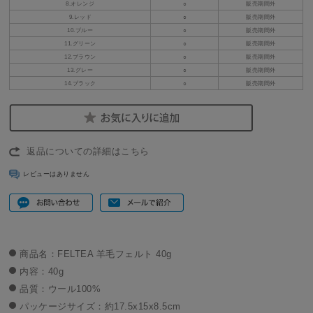
8.オレンジ
○
販売期間外
9.レッド
○
販売期間外
10.ブルー
○
販売期間外
11.グリーン
○
販売期間外
12.ブラウン
○
販売期間外
13.グレー
○
販売期間外
14.ブラック
○
販売期間外
返品についての詳細はこちら
レビューはありません
商品名：FELTEA 羊毛フェルト 40g
内容：40g
品質：ウール100%
パッケージサイズ：約17.5x15x8.5cm