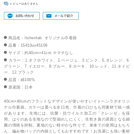
レビューはありません
商品名：Itohenlab. オリジナル巾着袋
品番：15410uv45109
サイズ：約40cm×41cm ※マチなし
カラー：1.オフホワイト、2.ベージュ、3.ピンク、5.オレンジ、6.
グリーン、7.イエロー、8.ブルー、9.カーキ、10.レッド、11.ネイビ
ー、12.ブラック
品質：綿100%
原産国：日本
40cm×40cmのフラットなデザインが使いやすいイトヘンラボオリジ
ナル巾着袋。カラーは選べる全11色、巾着の口ひもも同素材で統一感
があります。生地には、抗菌・抗ウイルス加工の「クレンゼ」を採
用。はりのある生地なので型崩れしにくく、生乾き臭の原因となる細
菌の増殖を抑制。裏地のない軽やかな作りで、単体での使用はもちろ
ん、編み物バッグの内袋としてもおすすめです！お洗濯にも強い素材