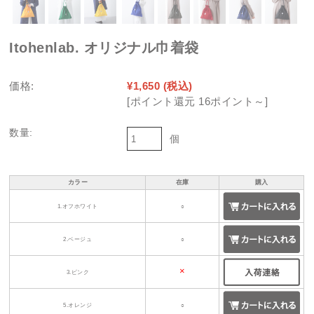
Itohenlab. オリジナル巾着袋
価格:
¥1,650
(税込)
[ポイント還元 16ポイント～]
数量:
個
カラー
在庫
購入
1.オフホワイト
○
2.ベージュ
○
×
3.ピンク
5.オレンジ
○