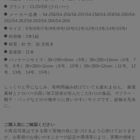
ブランド：CLOVER (クロバー)
メーカー品番：54-255/54-256/54-257/54-258/54-259/54-260/54-
261/54-262/54-263/54-264/54-265/
サイズ：5号/6号/7号/8号/9号/10号/11号/12号/13号/14号/15号/
内容物：2本1組
材質：針:竹、頭:天然木
原産国：日本
パッケージサイズ：38×280×9mm（5号）38×280×10mm（6号、7
号、8号）38×280×11mm（9号、10号）38×280×12mm（11号、12
号、13号、14号、15号）
しっくりと手になじみ、長時間編み続けていても疲れません。 厳選
素材とクロバーの高い加工技術が生んだこだわりの逸品。マフラー・
帽子・バッグなどの小物作りに使いやすいサイズです。超極太毛糸
に。
ご購入前にご確認ください
※商品写真はできる限り実物の色に近づけるよう心掛けております
が、お客様のお使いのモニターの設定や環境等により、実際の色味と