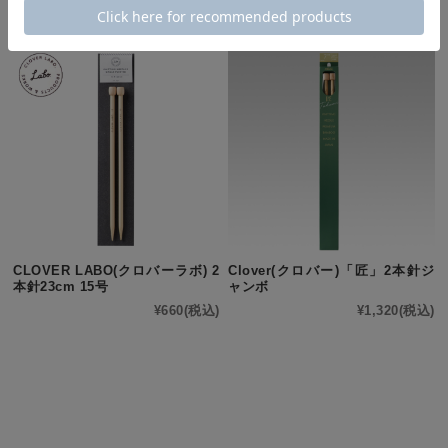
他にもこんな商品があります
CLOVER LABO(クロバーラボ) 2
Clover(クロバー)「匠」2本針ジ
本針23cm 15号
ャンボ
¥660
(税込)
¥1,320
(税込)