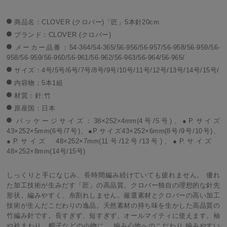
商品名：CLOVER (クロバー)「匠」5本針20cm
ブランド：CLOVER (クロバー)
メーカー品番：54-364/54-365/56-956/56-957/56-958/56-959/56-
958/56-959/56-960/56-961/56-962/56-963/56-964/56-965/
サイズ：4号/5号/6号/7号/8号/9号/10号/11号/12号/13号/14号/15号/
内容物：5本1組
材質：針:竹
原産国：日本
パッケージサイズ：38×252×4mm(4号/5号)、●P.サイズ
43×252×5mm(6号/7号)、●P.サイズ43×252×6mm(8号/9号/10号)、
●P.サイズ 48×252×7mm(11号/12号/13号)、●P.サイズ
48×252×8mm(14号/15号)
しっくりと手になじみ、長時間編み続けていても疲れません。 優れ
た加工技術が生みだす「匠」の高品質。クロバー独自の理想的な針先
形状。編みやすく、糸割れしません。厳選素材とクロバーの高い加工
技術が生んだこだわりの逸品。天然素材の持ち味を生かした高品質の
竹編み針です。長すぎず、短すぎず、オールマイティに使えます。袖
や衿まわり、帽子などの小物に。 編み心地へのこだわり 編みやすい