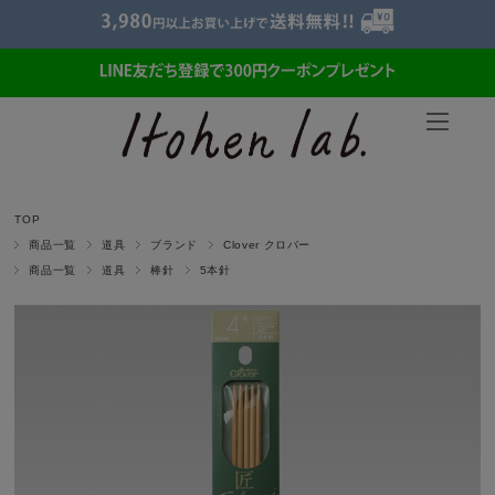
TOP
商品一覧
道具
ブランド
Clover クロバー
商品一覧
道具
棒針
5本針