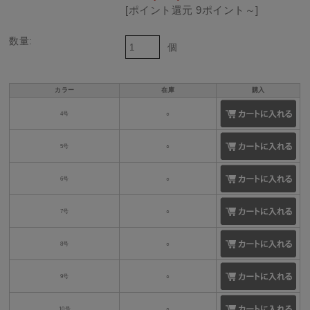
[ポイント還元 9ポイント～]
数量:
個
カラー
在庫
購入
4号
○
5号
○
6号
○
7号
○
8号
○
9号
○
10号
○