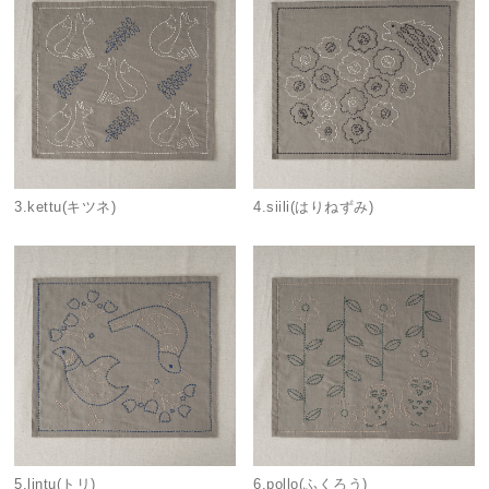
3.kettu(キツネ)
4.siili(はりねずみ)
5.lintu(トリ)
6.pollo(ふくろう)