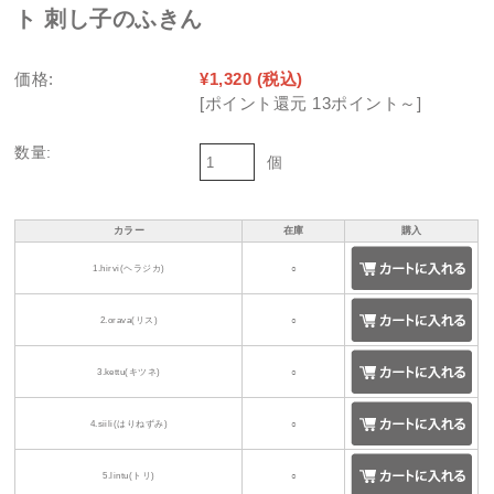
ト 刺し子のふきん
価格:
¥1,320
(税込)
[ポイント還元 13ポイント～]
数量:
個
カラー
在庫
購入
1.hirvi(ヘラジカ)
○
2.orava(リス)
○
3.kettu(キツネ)
○
4.siili(はりねずみ)
○
5.lintu(トリ)
○