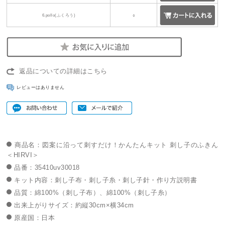
6.pollo(ふくろう)
○
返品についての詳細はこちら
レビューはありません
商品名：図案に沿って刺すだけ！かんたんキット 刺し子のふきん
＜HIRVI＞
品番：35410uv30018
キット内容：刺し子布・刺し子糸・刺し子針・作り方説明書
品質：綿100%（刺し子布）、綿100%（刺し子糸）
出来上がりサイズ：約縦30cm×横34cm
原産国：日本