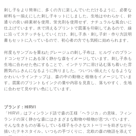
刺し子をより簡単に、多くの方に楽しんでいただけるように、必要な
材料を一揃えにした刺し子キットにしました。生地はやわらかく、針
通りの良い綿素材を使用。蛍光剤を使用せず、ナチュラルな風合いに
仕上げています。水で消えるプリントで図案を印刷してあるので、線
に沿ってステッチをしていくだけ。刺し子糸・刺し子針・作り方説明
書もセットに入っているので、初心者の方でも気軽に始められます。
何度もサンプルを重ねたグレージュの刺し子布は、ヒルヴィのブラン
ドコンセプトにある深く静かな森をイメージしています。刺し子糸も
生地に合わせた色にすることで、インテリアに溶け込む落ち着いた雰
囲気のふきんになるように拘りました。ついつい揃えたくなるような
かわいいラインナップは、森の中の動物と植物をイメージしていま
す。図案のプリントもインクの量や内容を見直し、落ちやすく、生地
に合わせて見やすい色にしています。
ブランド：HIRVI
「HIRVI」はフィンランド語で森の王様「ヘラジカ」の意味。フィン
ランドの深く静かな森にはさまざまな動物や植物が息づいています。
そんな生きものが暮らしている様子を小さなストーリーを紡ぎながら
描いたテキスタイル。いつもの手づくりに、北欧の森の物語を添えて