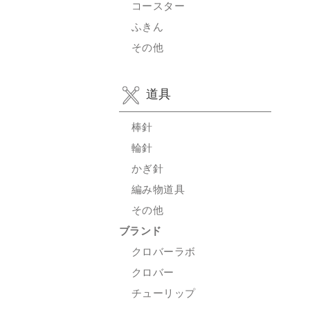
コースター
ふきん
その他
道具
棒針
輪針
かぎ針
編み物道具
その他
ブランド
クロバーラボ
クロバー
チューリップ