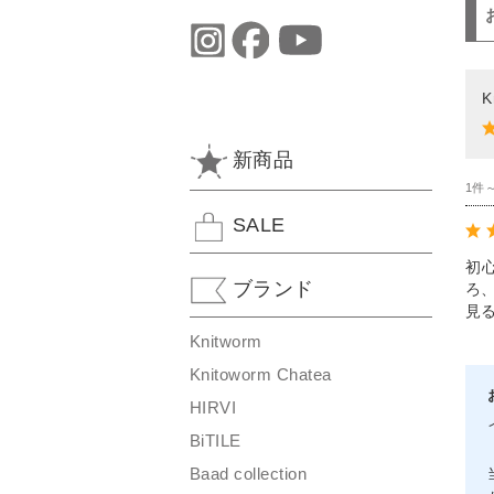
K
新商品
1件
SALE
初
ブランド
ろ
見
Knitworm
Knitoworm Chatea
HIRVI
BiTILE
Baad collection