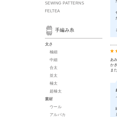
SEWING PATTERNS
FELTEA
手編み糸
太さ
極細
あみ
中細
か
合太
ま
並太
極太
超極太
素材
ウール
アルパカ