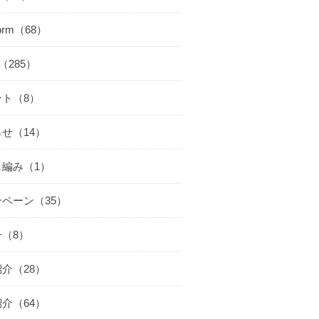
worm（68）
cs（285）
ント（8）
せ（14）
ェ編み（1）
ペーン（35）
（8）
介（28）
介（64）