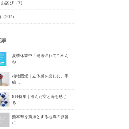
とお詫び（7）
（207）
記事
夏季休業中「発送遅れてごめん
ね…
植物図鑑｜立体感を楽しむ、手
編…
8月特集｜澄んだ空と海を感じ
る…
熊本県を震源とする地震の影響
に…