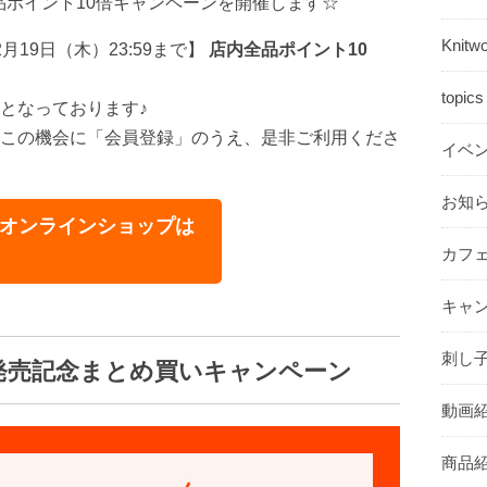
品ポイント10倍キャンペーンを開催します☆
Knit
12月19日（木）23:59まで】
店内全品ポイント10
topi
となっております♪
この機会に「会員登録」のうえ、是非ご利用くださ
イベ
お知ら
ラボ）オンラインショップは
カフ
ら
キャン
刺し子
発売記念まとめ買いキャンペーン
動画紹
商品紹