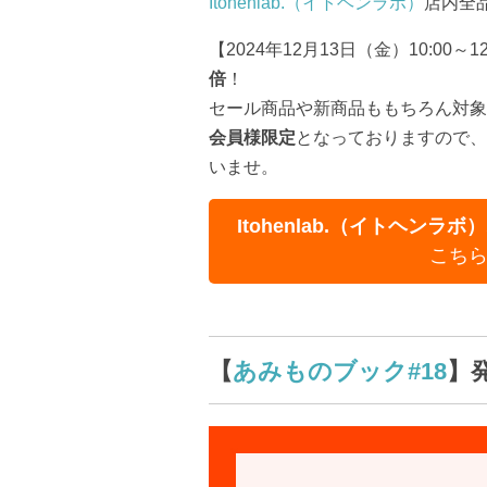
Itohenlab.（イトヘンラボ）
店内全
【2024年12月13日（金）10:00～
倍
！
セール商品や新商品ももちろん対象
会員様限定
となっておりますので、
いませ。
Itohenlab.（イトヘン
こち
【
あみものブック#18
】