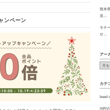
熊本
送…
キャンペーン
モチ
せ…
アー
カテ
baad 
HIRV