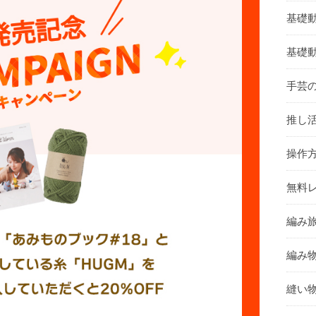
基礎
基礎
手芸
推し活
操作
無料レ
編み旅
編み物
縫い物