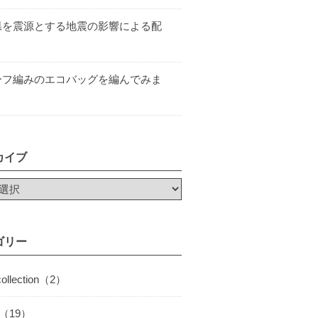
県を震源とする地震の影響による配
ーフ編みのエコバッグを編んでみま
カイブ
ゴリー
collection（2）
I（19）