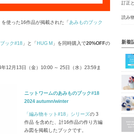
訂正
読み物
」を使った16作品が掲載された「
あみものブック
新着
ブック#18
」と「
HUG M
」を同時購入で
20%OFF
の
2月13日（金）10:00 ～ 25日（水）23:59ま
ニットワームのあみものブック#18
2024 autumn/winter
「編み物キット#18」シリーズ
の 3
作品 を含めた、計16作品の作り方編
み図を掲載したブックです。