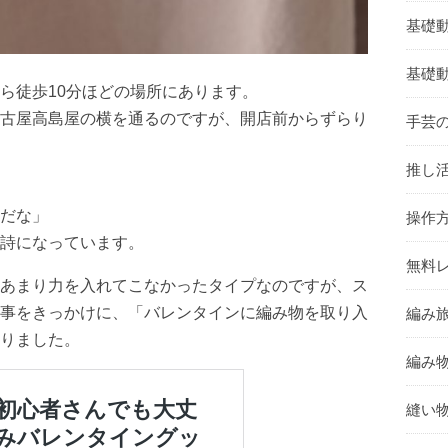
基礎
基礎
ら徒歩10分ほどの場所にあります。
古屋高島屋の横を通るのですが、開店前からずらり
手芸
推し活
だな」
操作
詩になっています。
無料レ
あまり力を入れてこなかったタイプなのですが、ス
事をきっかけに、「バレンタインに編み物を取り入
編み旅
りました。
編み物
縫い物