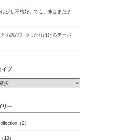
姿は少し不格好。でも、糸はまだま
正とお詫び】ゆったりはけるテーパ
カイブ
ゴリー
collection（2）
I（19）