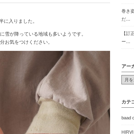
巻き
だ…
後半に入りました。
【訂
に雪が降っている地域も多いようです。
ー…
分お気をつけください。
アー
カテ
baad 
HIRV