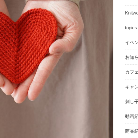
Knit
topi
イベ
お知ら
カフ
キャン
刺し子
動画紹
商品紹