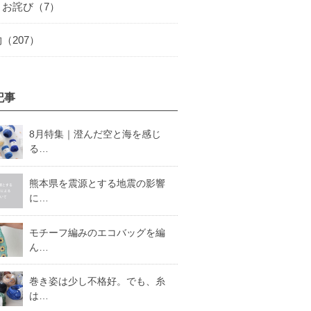
とお詫び（7）
（207）
記事
8月特集｜澄んだ空と海を感じ
る…
熊本県を震源とする地震の影響
に…
モチーフ編みのエコバッグを編
ん…
巻き姿は少し不格好。でも、糸
は…