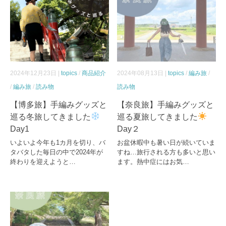
2024年12月23日 |
topics
/
商品紹介
2024年08月13日 |
topics
/
編み旅
/
/
編み旅
/
読み物
読み物
【博多旅】手編みグッズと
【奈良旅】手編みグッズと
巡る冬旅してきました
巡る夏旅してきました
Day1
Day２
いよいよ今年も1カ月を切り、バ
お盆休暇中も暑い日が続いていま
タバタした毎日の中で2024年が
すね…旅行される方も多いと思い
終わりを迎えようと…
ます。熱中症にはお気…