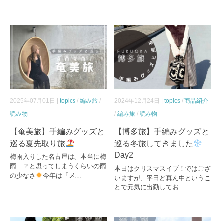
2025年07月01日 |
topics
/
編み旅
/
2024年12月24日 |
topics
/
商品紹介
読み物
/
編み旅
/
読み物
【奄美旅】手編みグッズと
【博多旅】手編みグッズと
巡る夏先取り旅
巡る冬旅してきました
Day2
梅雨入りした名古屋は、本当に梅
雨…？と思ってしまうくらいの雨
本日はクリスマスイブ！ではござ
の少なさ
今年は「メ…
いますが、平日ど真ん中というこ
とで元気に出勤してお…