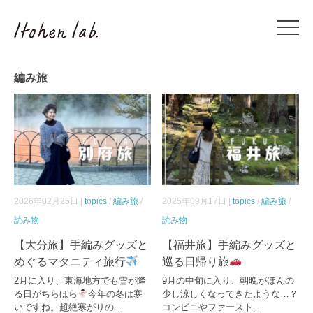
編み旅
2026年02月25日 |
topics
/
編み旅
/
2025年09月17日 |
topics
/
編み旅
/
読み物
読み物
【大分旅】手編みグッズと
【福井旅】手編みグッズと
めぐるマタニティ旅行
巡る日帰り旅
2月に入り、東海地方でも雪が降
9月の中旬に入り、朝晩がほんの
る日がちらほら
今年の冬は寒
少し涼しくなってきたような…？
いですね。超絶寒がりの…
コンビニやファースト…