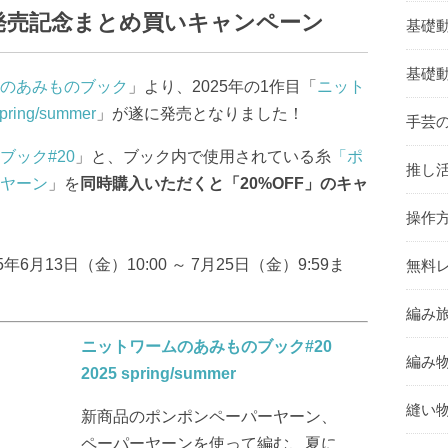
発売記念まとめ買いキャンペーン
基礎
基礎
のあみものブック
」より、2025年の1作目「
ニット
ng/summer
」が遂に発売となりました！
手芸
ブック#20
」と、ブック内で使用されている糸
「ポ
推し活
ヤーン
」を
同時購入いただくと「20%OFF」のキャ
操作
月13日（金）10:00 ～ 7月25日（金）9:59ま
無料レ
編み旅
ニットワームのあみものブック#20
編み物
2025 spring/summer
縫い物
新商品のポンポンペーパーヤーン、
ペーパーヤーンを使って編む、夏に