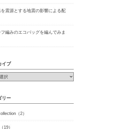
県を震源とする地震の影響による配
ーフ編みのエコバッグを編んでみま
カイブ
ゴリー
collection（2）
I（19）