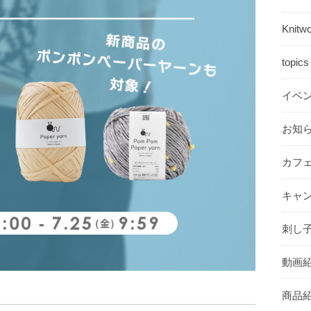
Knit
topi
イベ
お知ら
カフ
キャン
刺し子
動画紹
商品紹