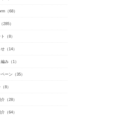
worm（68）
cs（285）
ント（8）
せ（14）
ェ編み（1）
ペーン（35）
（8）
介（28）
介（64）