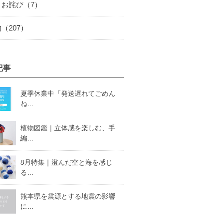
とお詫び（7）
（207）
記事
夏季休業中「発送遅れてごめん
ね…
植物図鑑｜立体感を楽しむ、手
編…
8月特集｜澄んだ空と海を感じ
る…
熊本県を震源とする地震の影響
に…