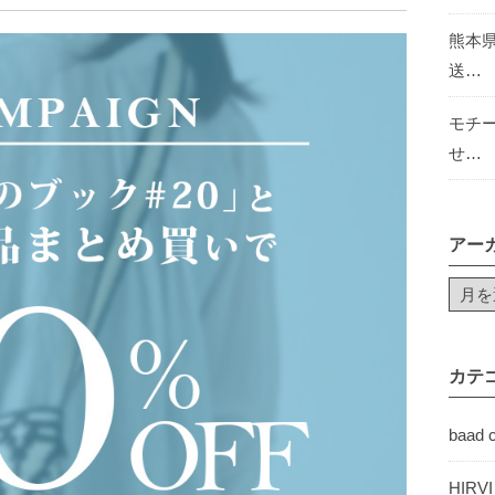
熊本
送…
モチ
せ…
アー
カテ
baad 
HIRV