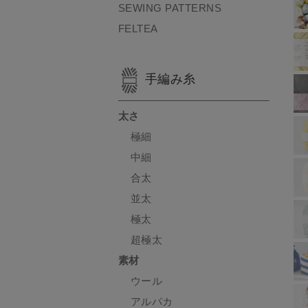
SEWING PATTERNS
FELTEA
手編み糸
太さ
極細
中細
合太
並太
極太
超極太
素材
ウール
アルパカ