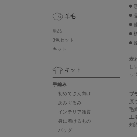
羊毛
単品
3色セット
キット
麦
し
キット
っ
手編み
初めてさん向け
ブラ
原
あみぐるみ
毛
インテリア雑貨
工
身に着けるもの
知
バッグ