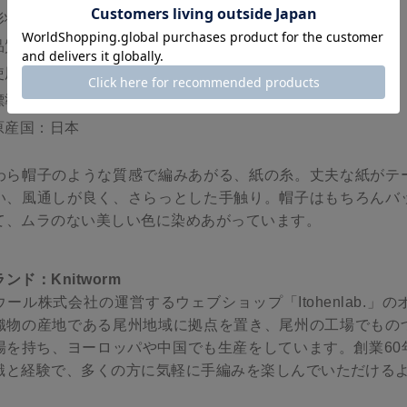
形状：30g(77m)
品質：指定外繊維(紙)100%
使用針：かぎ針6/0?7/0号
標準ゲージ：17目8段(長編み)
原産国：日本
わら帽子のような質感で編みあがる、紙の糸。丈夫な紙がテ
い、風通しが良く、さらっとした手触り。帽子はもちろんバ
て、ムラのない美しい色に染めあがっています。
ンド：Knitworm
ウール株式会社の運営するウェブショップ「Itohenlab.
織物の産地である尾州地域に拠点を置き、尾州の工場でもの
場を持ち、ヨーロッパや中国でも生産をしています。創業60
識と経験で、多くの方に気軽に手編みを楽しんでいただける