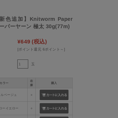
新色追加】Knitworm Paper
ペーパーヤーン 極太 30g(77m)
¥649
(税込)
[ポイント還元 6ポイント～]
玉
在
カラー
購入
庫
クルベージュ
○
トローイエロー
○