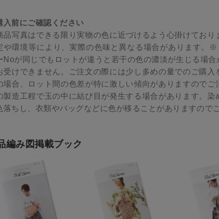
購入前にご確認ください
商品写真はできる限り実物の色に近づけるよう心掛けており
定や環境等により、実際の色味と異なる場合があります。※ロ
ーNoが同じでもロットが違うと若干の色の濃淡が生じる場合
お受けできません。ご注文の際には少し多めの量でのご購入
の場合、ロット間の色差が特に激しい傾向がありますのでご
の製造工程で玉の中に結び目が発生する場合があります。染
色落ちし、衣類やバッグなどに色が移ることがありますので
品編み図掲載ブック