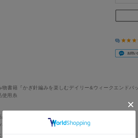
み物書籍『かぎ針編みを楽しむデイリー&ウィークエンドバッ
品使用糸
商品名：Paper yarn（ペーパーヤーン）
ブランド：Knitworm
太さ：極太