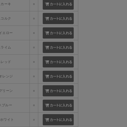
3.カーキ
○
4.コルク
○
.イエロー
○
6.ライム
○
7.レッド
○
.オレンジ
○
.グリーン
○
0.ブルー
○
1.ホワイト
○