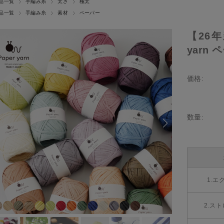
品一覧
手編み糸
太さ
極太
品一覧
手編み糸
素材
ペーパー
【26年
yarn 
価格:
数量:
1.エ
2.ス