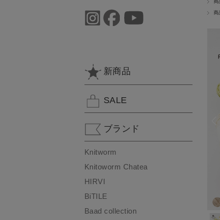
商
商
新商品
SALE
ブランド
Knitworm
Knitoworm Chatea
HIRVI
BiTILE
Baad collection