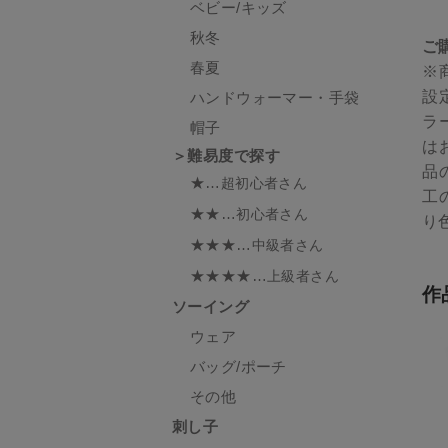
ベビー/キッズ
秋冬
ご
春夏
※
設
ハンドウォーマー・手袋
ラ
帽子
は
＞難易度で探す
品
★…
超初心者さん
工
★★…
初心者さん
り
★★★…
中級者さん
★★★★…
上級者さん
作
ソーイング
ウェア
バッグ/ポーチ
その他
刺し子