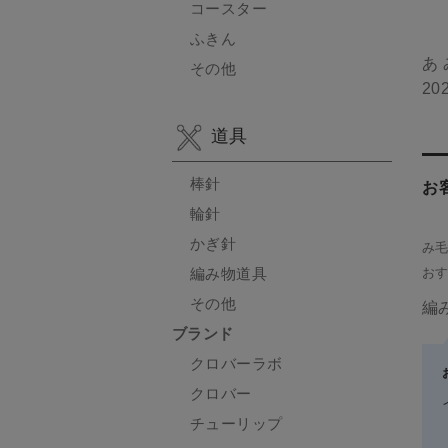
コースター
ふきん
あ
その他
202
道具
棒針
お
輪針
かぎ針
み
お
編み物道具
その他
編
ブランド
クロバーラボ
クロバー
チューリップ