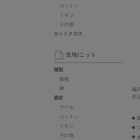
コットン
リネン
その他
カットクロス
生地/ニット
種類
無地
柄
編
作
素材
ウール
コットン
リネン
その他