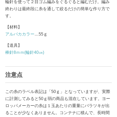
輪針を使って２目ゴム編みをぐるぐると編むだけ。編み
終わりは最終段に糸を通して絞るだけの簡単な作り方で
す。
【材料】
アルパカカラー
…55ｇ
【道具】
棒針8ｍｍ(輪針40㎝)
注意点
この糸のラベル表記は「50ｇ」となっていますが、実際
に計測してみると50ｇ弱の商品も混在しています。ヨー
ロッパメーカーの糸は１玉あたりの重量にバラツキが出
ることが少なくありません。コンテナに積んで、長時間