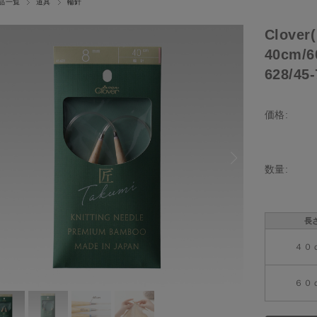
品一覧
道具
輪針
Clov
40cm
628/45
価格:
数量:
長
４０
６０