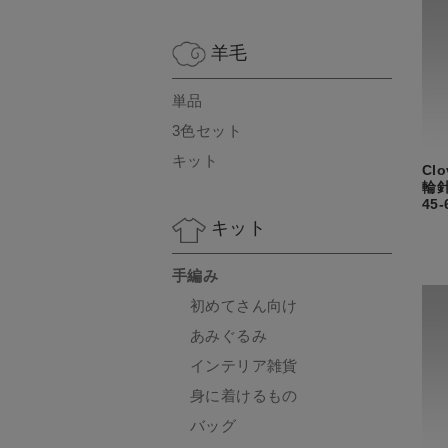
羊毛
単品
3色セット
キット
Cl
輪針
45-
キット
手編み
初めてさん向け
あみぐるみ
インテリア雑貨
身に着けるもの
バッグ