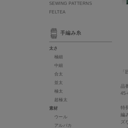
SEWING PATTERNS
FELTEA
手編み糸
太さ
極細
中細
「匠
合太
並太
品
極太
45-
超極太
特
素材
編
ウール
ズ
アルパカ