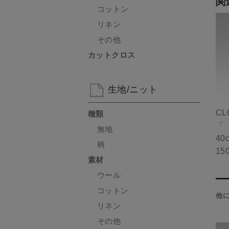
関
コットン
リネン
その他
カットクロス
生地/ニット
CL
種類
「
無地
40
柄
15
素材
ウール
コットン
他
リネン
その他