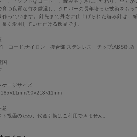
ド」、「ソフトなコード」、編みやすさにこだわり、全てが
で育つ良質な竹を厳選し、クロバーの長年培った技術をもっ
り作っています。針先まで丹念に仕上げられた編み針は、
、長く愛用していただける逸品です。
質
:竹 コード:ナイロン 接合部:ステンレス チップ:ABS樹脂
産国
本
ッケージサイズ
×185×11mm/90×218×11mm
注意
スト投函のため、代金引換はご利用できません。