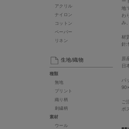
ー
アクリル
地
ナイロン
わ
み
コットン
ペーパー
材
リネン
針
原
生地/織物
日
種類
パ
無地
90
プリント
織り柄
ご
刺繍柄
ポ
素材
ウール