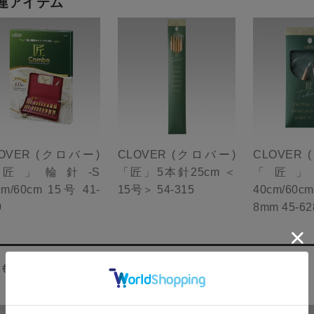
連アイテム
OVER (クロバー)
CLOVER (クロバー)
CLOVER
匠」輪針-S
「匠」5本針25cm ＜
「匠」
cm/60cm 15号 41-
15号＞ 54-315
40cm/60
0
8mm 45-62
にもこんな商品があります