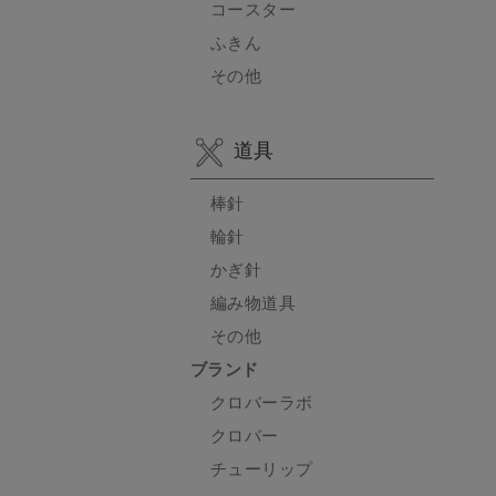
コースター
ふきん
その他
道具
棒針
輪針
かぎ針
編み物道具
その他
ブランド
クロバーラボ
クロバー
チューリップ