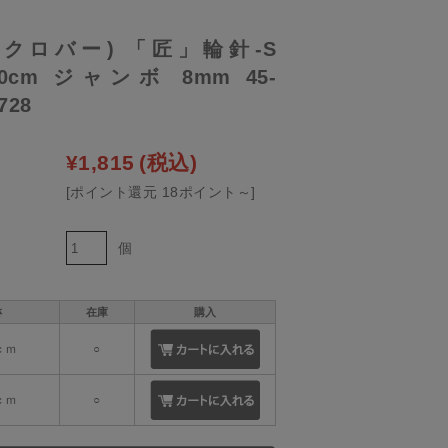
er(クロバー) 「匠」輪針-S
/60cm ジャンボ 8mm 45-
-728
¥1,815
(税込)
[ポイント還元 18ポイント～]
個
さ
在庫
購入
ｃｍ
○
ｃｍ
○