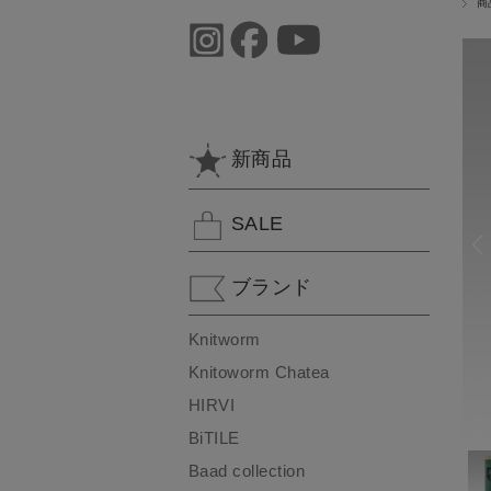
商
新商品
SALE
ブランド
Knitworm
Knitoworm Chatea
HIRVI
BiTILE
Baad collection