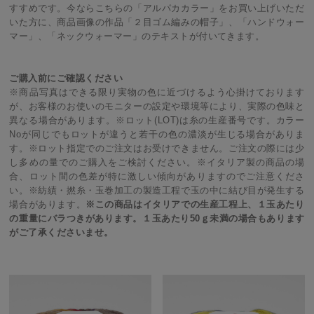
すすめです。今ならこちらの「アルパカカラー」をお買い上げいただ
いた方に、商品画像の作品「２目ゴム編みの帽子」、「ハンドウォー
マー」、「ネックウォーマー」のテキストが付いてきます。
ご購入前にご確認ください
※商品写真はできる限り実物の色に近づけるよう心掛けております
が、お客様のお使いのモニターの設定や環境等により、実際の色味と
異なる場合があります。※ロット(LOT)は糸の生産番号です。カラー
Noが同じでもロットが違うと若干の色の濃淡が生じる場合がありま
す。※ロット指定でのご注文はお受けできません。ご注文の際には少
し多めの量でのご購入をご検討ください。※イタリア製の商品の場
合、ロット間の色差が特に激しい傾向がありますのでご注意くださ
い。※紡績・撚糸・玉巻加工の製造工程で玉の中に結び目が発生する
場合があります。
※この商品はイタリアでの生産工程上、１玉あたり
の重量にバラつきがあります。１玉あたり50ｇ未満の場合もあります
がご了承くださいませ。