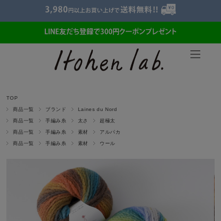
TOP
商品一覧
ブランド
Laines du Nord
商品一覧
手編み糸
太さ
超極太
商品一覧
手編み糸
素材
アルパカ
商品一覧
手編み糸
素材
ウール