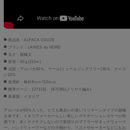
商品名：ALPACA COLOR
ブランド：LAINES du NORD
太さ：超極太
形状：50ｇ(115ｍ)
品質：アルパカ60％、ウール(ミュールジングフリー)30％、ナイロ
ン10%
使用針：棒針8ｍｍ?10ｍｍ
標準ゲージ：12?13目、18?19段(メリヤス編み)
原産国：イタリア
アルパカが60％入った、とても風合いの良いリリヤーンタイプの超極
太糸です。イタリアメーカーらしい美しいグラデーションカラーが特
徴です。全くチクチクしないので首回りのマフラーやネックウォーマ
ー、ハンドウォーマーなどの小物から、ベストやセーターなどにもお