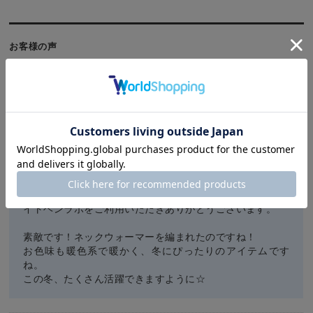
お客様の声
み毛糸ん様
投稿日：
2025年11月24日
おすすめ度：
付属の編み図でひと玉編みきりで高さ21cmのネックウォーマーが編
めました
ふわっふわっで暖かいです
お店からのコメント
イトヘンラボをご利用いただきありがとうございます。
素敵です！ネックウォーマーを編まれたのですね！
お色味も暖色系で暖かく、冬にぴったりのアイテムです
ね。
この冬、たくさん活躍できますように☆