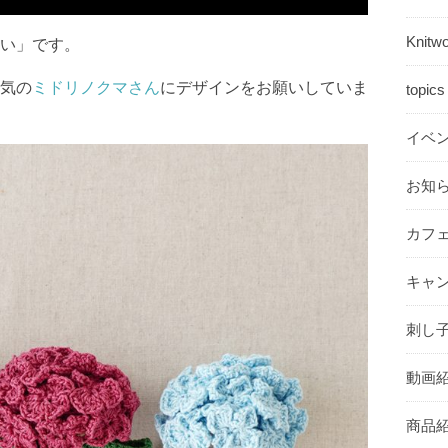
Knit
い」です。
気の
ミドリノクマさん
にデザインをお願いしていま
topi
イベ
お知ら
カフ
キャン
刺し子
動画紹
商品紹