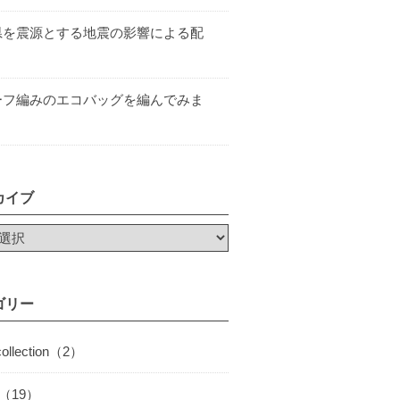
県を震源とする地震の影響による配
ーフ編みのエコバッグを編んでみま
カイブ
ゴリー
collection（2）
I（19）