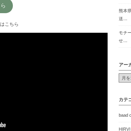
ちら
熊本
送…
はこちら
モチ
せ…
アー
カテ
baad 
HIRV