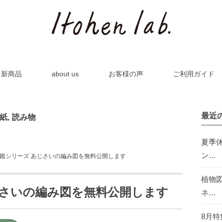
新商品
about us
お客様の声
ご利用ガイド
最近
紙
,
読み物
夏季
ン…
鑑シリーズ あじさいの編み図を無料公開します
植物
じさいの編み図を無料公開します
ネ…
8月