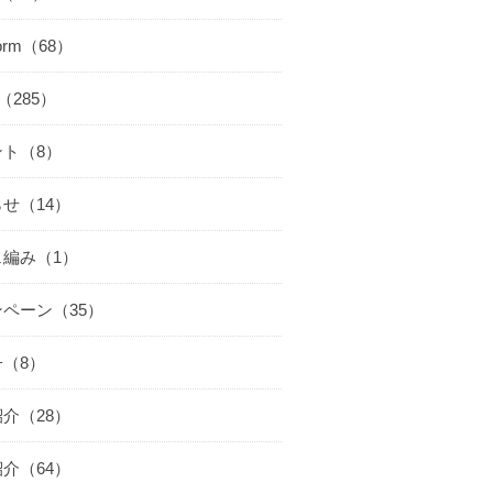
worm（68）
cs（285）
ント（8）
せ（14）
ェ編み（1）
ペーン（35）
（8）
介（28）
介（64）