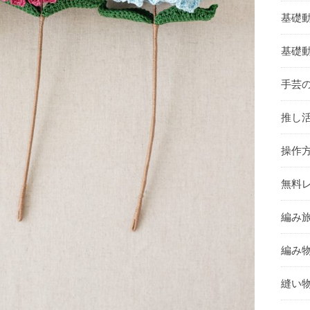
基礎
基礎
手芸
推し活
操作
無料レ
編み旅
編み物
縫い物