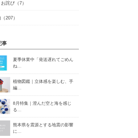
とお詫び（7）
（207）
記事
夏季休業中「発送遅れてごめん
ね…
植物図鑑｜立体感を楽しむ、手
編…
8月特集｜澄んだ空と海を感じ
る…
熊本県を震源とする地震の影響
に…