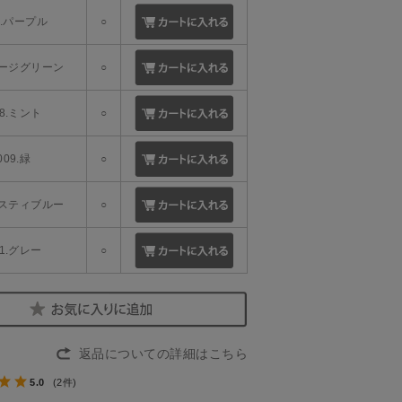
6.パープル
○
.セージグリーン
○
08.ミント
○
009.緑
○
.ダスティブルー
○
11.グレー
○
返品についての詳細はこちら
5.0
(2件)