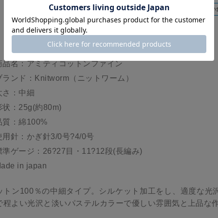
商品名：アミティコットンファイン
ブランド：Knitworm（ニットワーム）
太さ：中細
形状：25g(約80m)
品質：綿100%
使用針：かぎ針3/0号?4/0号
標準ゲージ：26?27目・11?12段(長編み)
ade in japan
ットン100％の中細タイプ。シルケット加工をし、適度な光
で程よい光沢と淡いパステルカラーで優しい雰囲気と上品な