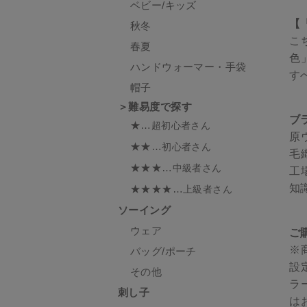
ベビー/キッズ
【
秋冬
こ
春夏
色
ハンドウォーマー・手袋
す
帽子
＞難易度で探す
ブラ
★…
超初心者さん
原
★★…
初心者さん
毛
★★★…
中級者さん
工
知
★★★★…
上級者さん
ソーイング
ウェア
ご
※
バッグ/ポーチ
設
その他
ラ
刺し子
は