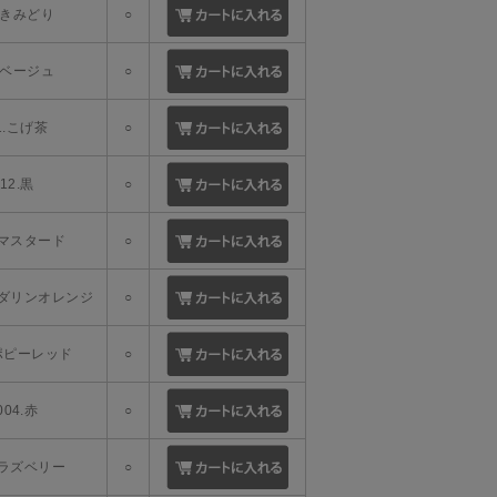
9.きみどり
○
0.ベージュ
○
1.こげ茶
○
12.黒
○
1.マスタード
○
マンダリンオレンジ
○
.ポピーレッド
○
004.赤
○
5.ラズベリー
○