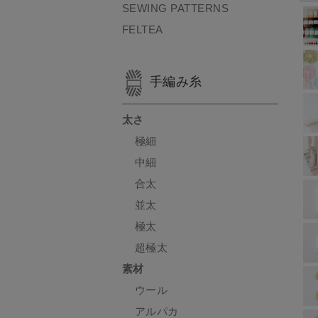
SEWING PATTERNS
FELTEA
手編み糸
太さ
極細
中細
合太
並太
極太
超極太
素材
ウール
アルパカ