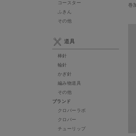
コースター
巻
ふきん
その他
道具
棒針
輪針
かぎ針
編み物道具
その他
ブランド
クロバーラボ
クロバー
チューリップ