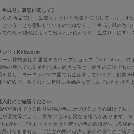
「生成り」表記に関して】
ちらの商品では「生成り」という色名を使用しております
」ということを意味しているのではなく、「生成り風の色合
べての色 が染色によって出された色となり「生成り」に関し
ンド：Knitworm
ウール株式会社の運営するウェブショップ「Itohenlab.
織物の産地である尾州地域に拠点を置き、尾州の工場でもの
場を持ち、ヨーロッパや中国でも生産をしています。創業60
識と経験で、多くの方に気軽に手編みを楽しんでいただける
購入前にご確認ください
商品写真はできる限り実物の色に近づけるよう心掛けており
定や環境等により、実際の色味と異なる場合があります。※ロ
ーNoが同じでもロットが違うと若干の色の濃淡が生じる場合
お受けできません。ご注文の際には少し多めの量でのご購入