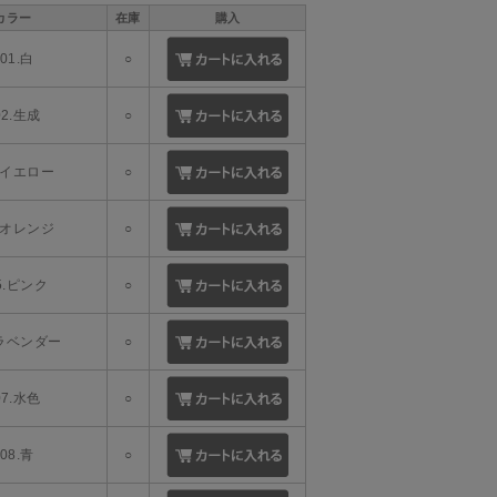
カラー
在庫
購入
01.白
○
02.生成
○
3.イエロー
○
4.オレンジ
○
5.ピンク
○
.ラベンダー
○
07.水色
○
08.青
○