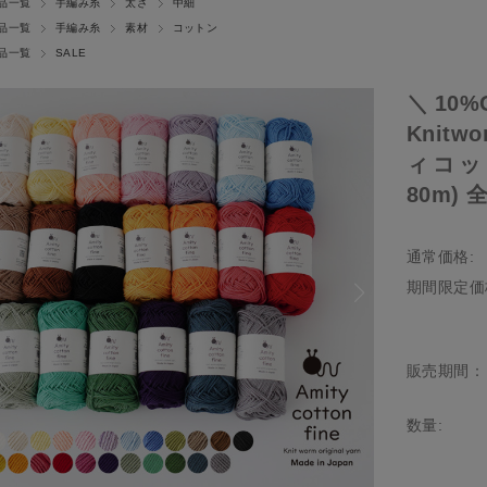
品一覧
手編み糸
太さ
中細
品一覧
手編み糸
素材
コットン
品一覧
SALE
＼10%
Knitwo
ィコッ
80m) 
通常価格:
期間限定価
販売期間：
数量: