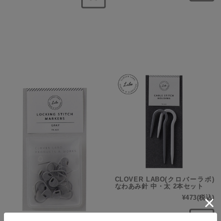
CLOVER LABO(クロバーラボ)
なわあみ針 中・太 2本セット
¥473
(税込)