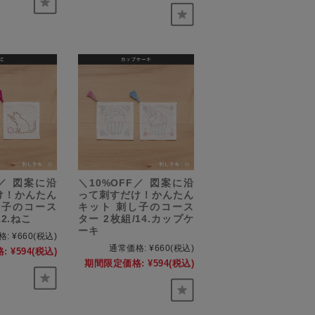
F／ 図案に沿
＼10%OFF／ 図案に沿
け！かんたん
って刺すだけ！かんたん
し子のコース
キット 刺し子のコース
12.ねこ
ター 2枚組/14.カップケ
ーキ
格:
¥660
(税込)
通常価格:
¥660
(税込)
:
¥594
(税込)
期間限定価格:
¥594
(税込)