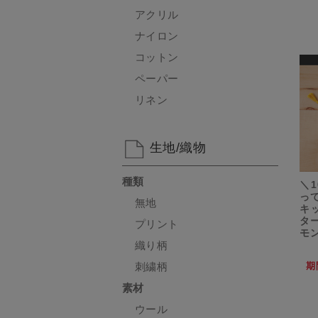
アクリル
ナイロン
コットン
ペーパー
リネン
生地/織物
種類
＼1
っ
無地
キ
ター
プリント
モ
織り柄
刺繍柄
期
素材
ウール