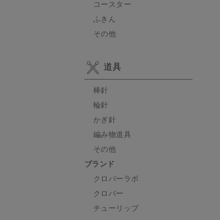
コースター
ふきん
その他
道具
棒針
輪針
かぎ針
編み物道具
その他
ブランド
クロバーラボ
クロバー
チューリップ