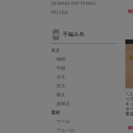
SEWING PATTERNS
期
FELTEA
手編み糸
太さ
極細
中細
合太
並太
＼1
極太
っ
超極太
キ
ター
素材
草
ウール
期
アルパカ