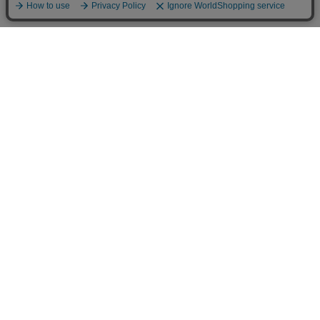
生地/織物
新商品
種類
SALE
無地