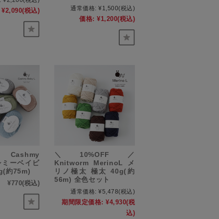
:
¥2,200
(税込)
通常価格:
¥1,500
(税込)
¥2,090
(税込)
価格:
¥1,200
(税込)
m Cashmy
＼10%OFF／
カシミーベイビ
Knitworm MerinoL メ
g(約75m)
リノ極太 極太 40g(約
56m) 全色セット
¥770
(税込)
通常価格:
¥5,478
(税込)
期間限定価格:
¥4,930
(税
込)