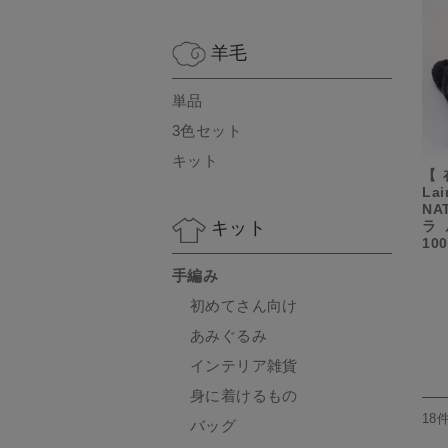
羊毛
単品
3色セット
キット
【
La
NA
キット
ラ
100
手編み
初めてさん向け
あみぐるみ
インテリア雑貨
身に着けるもの
18
バッグ