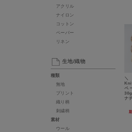
アクリル
ナイロン
コットン
ペーパー
リネン
生地/織物
種類
＼
Kn
無地
ペ
プリント
30
ナ
織り柄
刺繍柄
素材
ウール