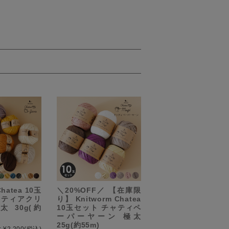
Chatea 10玉
＼20%OFF／ 【在庫限
ャティアクリ
り】 Knitworm Chatea
 30g(約
10玉セット チャティペ
ーパーヤーン 極太
25g(約55m)