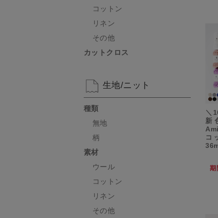
コットン
リネン
その他
カットクロス
生地/ニット
種類
＼1
新色
無地
Am
コッ
柄
36
素材
ウール
期
コットン
リネン
その他