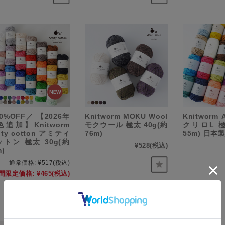
0%OFF／ 【2026年
Knitworm MOKU Wool
Knitworm 
追加】Knitworm
モクウール 極太 40g(約
クリロL 極
ity cotton アミティ
76m)
55m) 日本
トン 極太 30g(約
¥528
(税込)
m)
通常価格:
¥517
(税込)
間限定価格:
¥465
(税込)