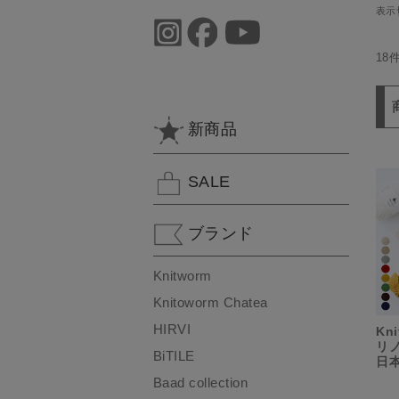
表示
18
新商品
SALE
ブランド
Knitworm
Knitoworm Chatea
HIRVI
Kn
リノ
BiTILE
日
Baad collection