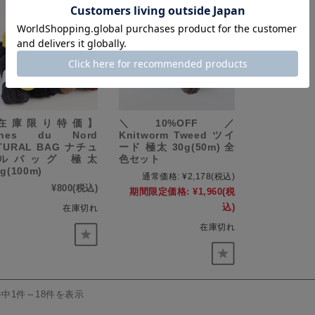
在庫限り特価】
＼10%OFF／
ines du Nord
Knitworm Tweed ツイ
TURAL BAG ナチュ
ード 極太 30g(50m) 全
ルバッグ 極太
色セット
g(100m)
通常価格:
¥2,178
(税込)
¥800
(税込)
期間限定価格:
¥1,960
(税
込)
在庫切れ
在庫切れ
件中1件～18件を表示