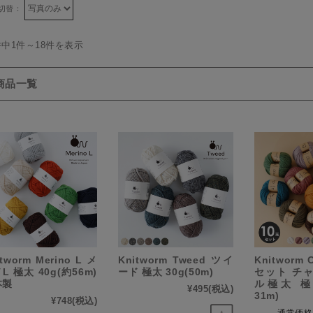
切替：
件中1件～18件を表示
商品一覧
itworm Merino L メ
Knitworm Tweed ツイ
Knitworm 
L 極太 40g(約56m)
ード 極太 30g(50m)
セット チ
本製
ル極太 極太
¥495
(税込)
31m)
¥748
(税込)