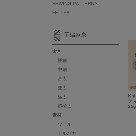
SEWING PATTERNS
FELTEA
手編み糸
太さ
極細
中細
合太
並太
Kn
極太
テ
超極太
25
素材
ウール
アルパカ