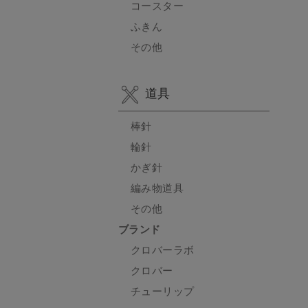
コースター
ふきん
その他
道具
棒針
輪針
かぎ針
編み物道具
その他
ブランド
クロバーラボ
クロバー
チューリップ