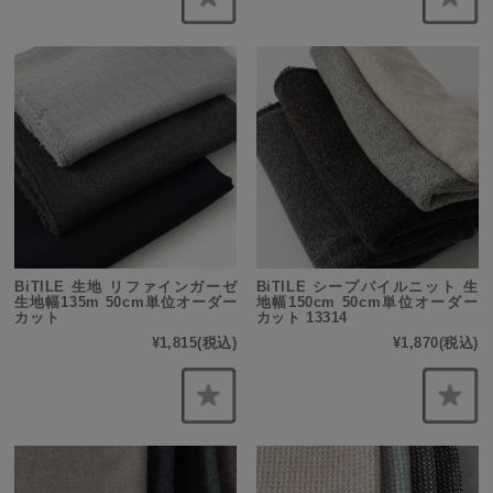
BiTILE 生地 リファインガーゼ
BiTILE シープパイルニット 生
生地幅135m 50cm単位オーダー
地幅150cm 50cm単位オーダー
カット
カット 13314
¥1,815
(税込)
¥1,870
(税込)