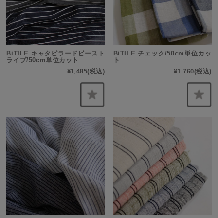
BiTILE キャタピラードビースト
BiTILE チェック/50cm単位カッ
ライプ/50cm単位カット
ト
¥1,485
(税込)
¥1,760
(税込)