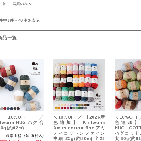
切替：
4件中1件～40件を表示
商品一覧
10%OFF／
＼10%OFF／ 【2026新
＼10%OFF
itworm HUG ハグ 合
色追加】 Knitworm
色追加】 K
30g(約92m)
Amity cotton fine アミ
HUG COT
ティコットンファイン
ハグコット
通常価格:
¥550
(税込)
中細 25g(約80m) 全23
太 30g(約8