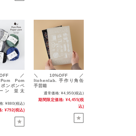
OFF／
＼10%OFF／
 Pom Pom
Itohenlab. 手作り角缶
rn ポンポンペ
手芸箱
ーン 並太
通常価格:
¥4,950
(税込)
期間限定価格:
¥4,455
(税
格:
¥880
(税込)
込)
:
¥792
(税込)