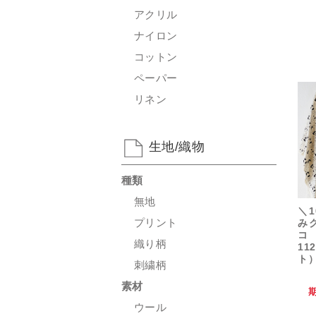
アクリル
ナイロン
コットン
ペーパー
リネン
生地/織物
種類
無地
＼1
プリント
み
織り柄
11
ト
刺繍柄
素材
ウール