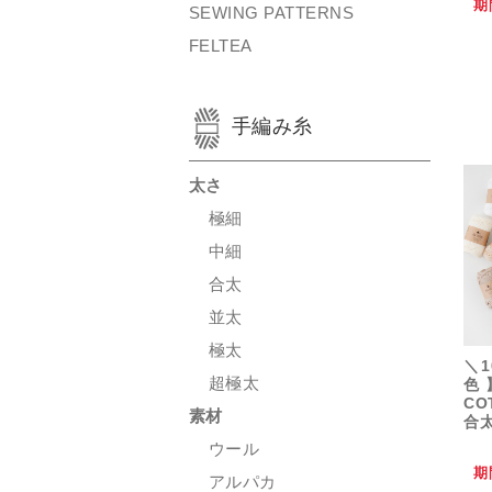
期
SEWING PATTERNS
FELTEA
手編み糸
太さ
極細
中細
合太
並太
極太
＼1
超極太
色】
CO
素材
合太
ウール
期
アルパカ