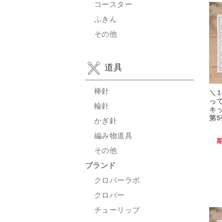
コースター
ふきん
その他
道具
棒針
＼1
っ
輪針
キ
第5
かぎ針
編み物道具
その他
ブランド
クロバーラボ
クロバー
チューリップ