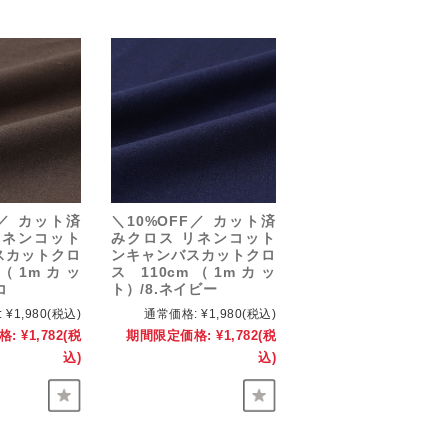
F／ カット済
＼10%OFF／ カット済
リネンコット
みクロス リネンコット
スカットクロ
ンキャンバスカットクロ
m（1mカッ
ス 110cm（1mカッ
コ
ト）/8.ネイビー
:
¥1,980
(税込)
通常価格:
¥1,980
(税込)
格:
¥1,782
(税
期間限定価格:
¥1,782
(税
込)
込)