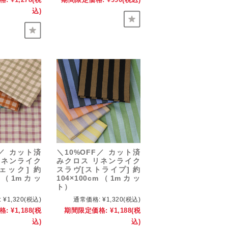
込)
F／ カット済
＼10%OFF／ カット済
リネンライク
みクロス リネンライク
ェック] 約
スラヴ[ストライプ] 約
cm（1mカッ
104×100cm（1mカッ
ト）
:
¥1,320
(税込)
通常価格:
¥1,320
(税込)
格:
¥1,188
(税
期間限定価格:
¥1,188
(税
込)
込)