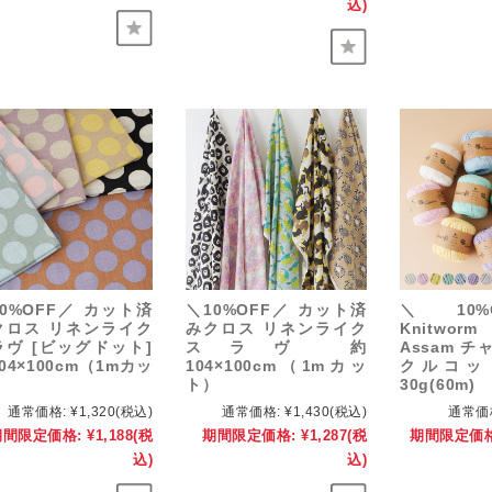
込)
0%OFF／ カット済
＼10%OFF／ カット済
＼10%
クロス リネンライク
みクロス リネンライク
Knitwor
ラヴ [ビッグドット]
スラヴ 約
Assam 
04×100cm（1mカッ
104×100cm（1mカッ
クルコッ
）
ト）
30g(60m)
通常価格:
¥1,320
(税込)
通常価格:
¥1,430
(税込)
通常価
期間限定価格:
¥1,188
(税
期間限定価格:
¥1,287
(税
期間限定価格
込)
込)