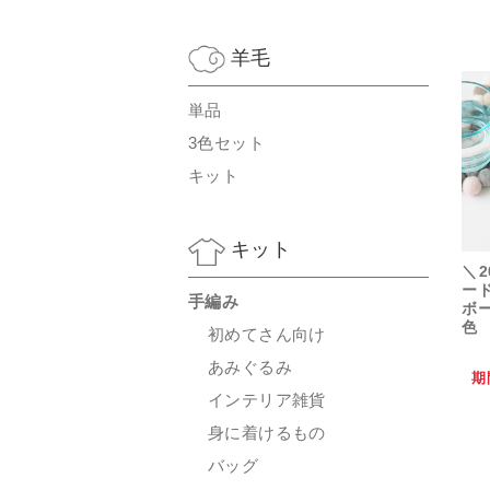
羊毛
単品
3色セット
キット
キット
＼2
ー
手編み
ボ
色
初めてさん向け
あみぐるみ
期
インテリア雑貨
身に着けるもの
バッグ