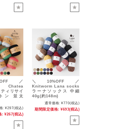
OFF／
＼10%OFF／
m Chatea
Knitworm Lana socks
チャティリサイ
ラーナソックス 中細
トン 並太
40g(約148m)
通常価格:
¥770
(税込)
格:
¥297
(税込)
期間限定価格:
¥693
(税込)
:
¥267
(税込)