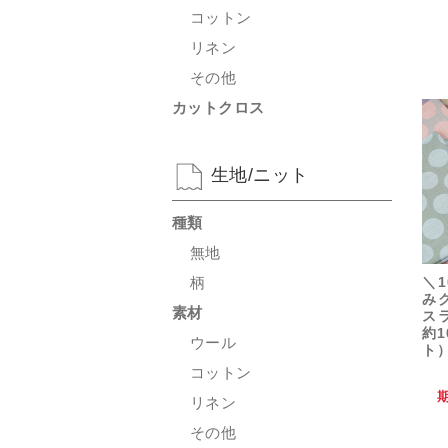
コットン
リネン
その他
カットクロス
生地/ニット
種類
無地
＼1
柄
み
素材
ス
約1
ウール
ト
コットン
リネン
その他