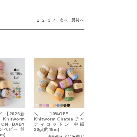
1
2
3
4
次へ
最後へ
／ 【2026新
＼10%OFF／
nitworm
Knitworm Chatea チャ
TON BABY
ティコットン 中細
ンベビー 並
20g(約48m)
1m)