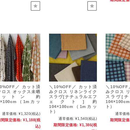
0%OFF／ カット済
＼10%OFF／ カット済
＼10%OF
クロス オックス未晒
みクロス リネンライク
みクロス 
コットン 約
スラヴ[ナチュラルエフ
スラヴ[チ
2×100cm（1mカッ
ェクト] 約
104×100
）
104×100cm（1mカッ
ト）
ト）
通常価格:
¥1,320
(税込)
通常価格
通常価格:
¥1,540
(税込)
期間限定価格:
¥1,188
(税
期間限定価
期間限定価格:
¥1,386
(税
込)