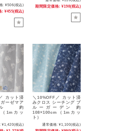
通常価格:
¥220
(税込)
格:
¥506
(税込)
期間限定価格:
¥198
(税込)
:
¥455
(税込)
F／ カット済
＼10%OFF／ カット済
Wガーゼマア
みクロス シーチング ブ
ル 約
ルーガーデン 約
cm（1mカッ
108×100cm（1mカッ
ト）
:
¥1,420
(税込)
通常価格:
¥1,100
(税込)
格:
¥1,278
(税
期間限定価格:
¥990
(税込)