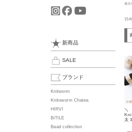
表示
15
新商品
SALE
ブランド
Knitworm
Knitoworm Chatea
HIRVI
＼
Kn
BiTILE
太 
Baad collection