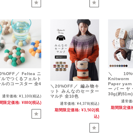
0%OFF／ Feltea ニ
＼10%
ドルでつくるフェルト
Knitworm
ールのコースター 全4
Paper ya
＼20%OFF／ 編み物キ
ーパーヤ
ット みんなのセーター
30g(約51m)
マルチ 全10色
通常価格:
¥1,100
(税込)
通常価
間限定価格:
¥880
(税込)
通常価格:
¥4,378
(税込)
期間限定価格
期間限定価格:
¥3,502
(税
込)