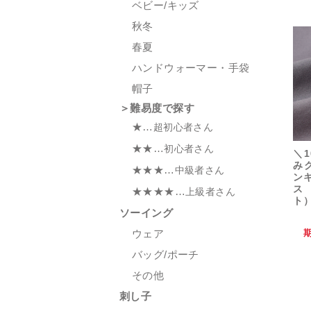
ベビー/キッズ
秋冬
春夏
ハンドウォーマー・手袋
帽子
＞難易度で探す
★…
超初心者さん
★★…
初心者さん
＼1
み
★★★…
中級者さん
ン
ス
★★★★…
上級者さん
ト）
ソーイング
ウェア
バッグ/ポーチ
その他
刺し子