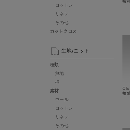
輪針
コットン
リネン
その他
カットクロス
生地/ニット
種類
無地
柄
Cl
素材
輪針
ウール
コットン
リネン
その他