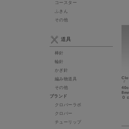
コースター
ふきん
その他
道具
棒針
輪針
かぎ針
C
編み物道具
「
その他
40
8m
ブランド
０
クロバーラボ
クロバー
チューリップ