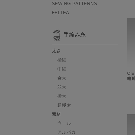
SEWING PATTERNS
FELTEA
手編み糸
太さ
極細
中細
Cl
合太
輪針
並太
極太
超極太
素材
ウール
アルパカ