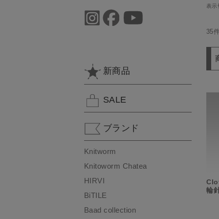
表示
35
新商品
SALE
ブランド
Knitworm
Knitoworm Chatea
HIRVI
Cl
輪針
BiTILE
Baad collection