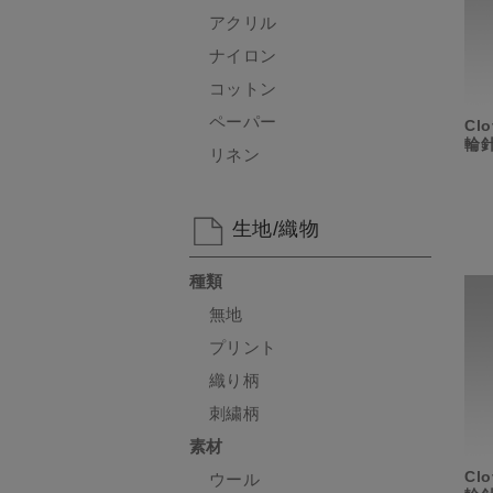
アクリル
ナイロン
コットン
ペーパー
Cl
輪針
リネン
生地/織物
種類
無地
プリント
織り柄
刺繍柄
素材
Cl
ウール