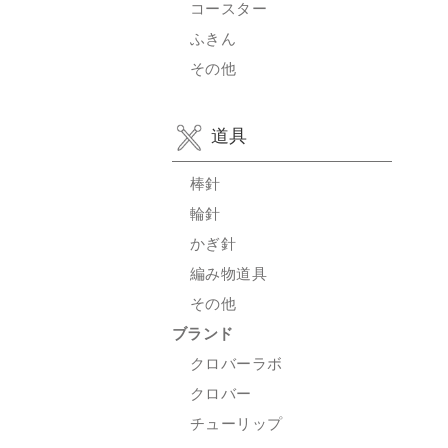
コースター
ふきん
その他
道具
棒針
輪針
かぎ針
編み物道具
その他
ブランド
クロバーラボ
クロバー
チューリップ