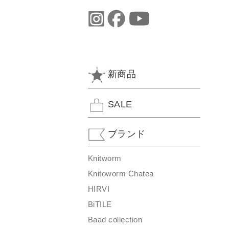
新商品
SALE
ブランド
Knitworm
Knitoworm Chatea
HIRVI
BiTILE
Baad collection