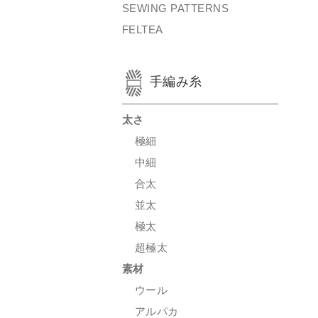
SEWING PATTERNS
FELTEA
手編み糸
太さ
極細
中細
合太
並太
極太
超極太
素材
ウール
アルパカ