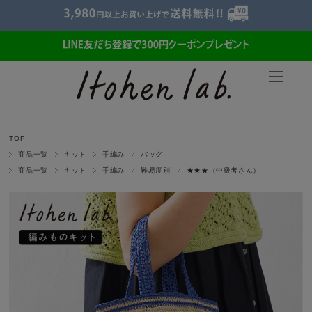
TOP
商品一覧
キット
手編み
バッグ
商品一覧
キット
手編み
難易度別
★★★（中級者さん）