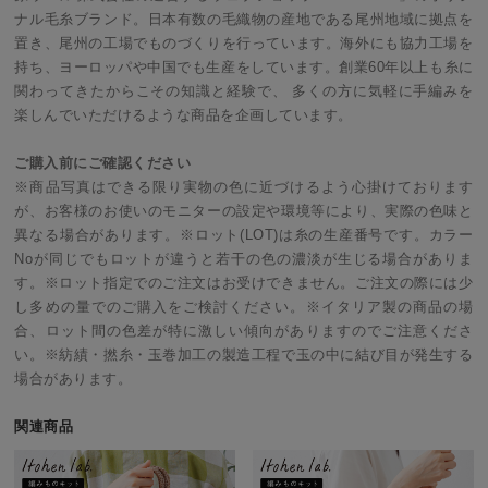
ナル毛糸ブランド。日本有数の毛織物の産地である尾州地域に拠点を
置き、尾州の工場でものづくりを行っています。海外にも協力工場を
持ち、ヨーロッパや中国でも生産をしています。創業60年以上も糸に
関わってきたからこその知識と経験で、 多くの方に気軽に手編みを
楽しんでいただけるような商品を企画しています。
ご購入前にご確認ください
※商品写真はできる限り実物の色に近づけるよう心掛けております
が、お客様のお使いのモニターの設定や環境等により、実際の色味と
異なる場合があります。※ロット(LOT)は糸の生産番号です。カラー
Noが同じでもロットが違うと若干の色の濃淡が生じる場合がありま
す。※ロット指定でのご注文はお受けできません。ご注文の際には少
し多めの量でのご購入をご検討ください。※イタリア製の商品の場
合、ロット間の色差が特に激しい傾向がありますのでご注意くださ
い。※紡績・撚糸・玉巻加工の製造工程で玉の中に結び目が発生する
場合があります。
関連商品