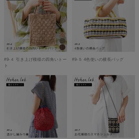
#9-４ 引き上げ模様の四角いトー
#9-５ 4色使いの横長バッグ
ト