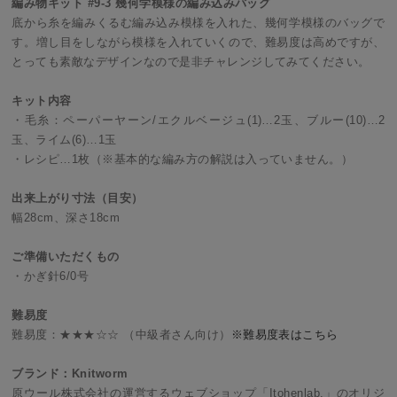
編み物キット #9-3 幾何学模様の編み込みバッグ
底から糸を編みくるむ編み込み模様を入れた、幾何学模様のバッグで
す。増し目をしながら模様を入れていくので、難易度は高めですが、
とっても素敵なデザインなので是非チャレンジしてみてください。
キット内容
・毛糸：ペーパーヤーン/エクルベージュ(1)…2玉、ブルー(10)…2
玉、ライム(6)…1玉
・レシピ…1枚（※基本的な編み方の解説は入っていません。）
出来上がり寸法（目安）
幅28cm、深さ18cm
ご準備いただくもの
・かぎ針6/0号
難易度
難易度：★★★☆☆ （中級者さん向け）
※難易度表はこちら
ブランド：Knitworm
原ウール株式会社の運営するウェブショップ「Itohenlab.」のオリジ