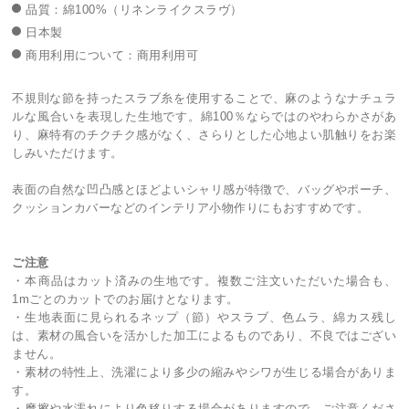
品質：綿100%（リネンライクスラヴ）
日本製
商用利用について：商用利用可
不規則な節を持ったスラブ糸を使用することで、麻のようなナチュラ
ルな風合いを表現した生地です。綿100％ならではのやわらかさがあ
り、麻特有のチクチク感がなく、さらりとした心地よい肌触りをお楽
しみいただけます。
表面の自然な凹凸感とほどよいシャリ感が特徴で、バッグやポーチ、
クッションカバーなどのインテリア小物作りにもおすすめです。
ご注意
・本商品はカット済みの生地です。複数ご注文いただいた場合も、
1mごとのカットでのお届けとなります。
・生地表面に見られるネップ（節）やスラブ、色ムラ、綿カス残し
は、素材の風合いを活かした加工によるものであり、不良ではござい
ません。
・素材の特性上、洗濯により多少の縮みやシワが生じる場合がありま
す。
・摩擦や水濡れにより色移りする場合がありますので、ご注意くださ