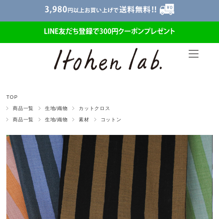
TOP
商品一覧
生地/織物
カットクロス
商品一覧
生地/織物
素材
コットン