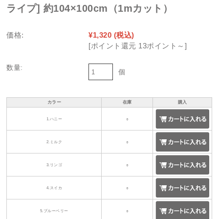
ライプ] 約104×100cm（1mカット）
価格:
¥1,320
(税込)
[ポイント還元 13ポイント～]
数量:
個
カラー
在庫
購入
1.ハニー
○
2.ミルク
○
3.リンゴ
○
4.スイカ
○
5.ブルーベリー
○