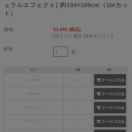
ュラルエフェクト] 約104×100cm（1mカッ
ト）
価格:
¥1,540
(税込)
[ポイント還元 15ポイント～]
数量:
個
カラー
在庫
購入
1.エクル
○
2.シトラス
○
3.アプリコット
○
4.アッシュグレー
○