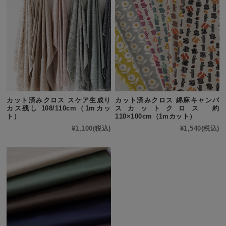
カット済みクロス スケア生成り
カット済みクロス 綿麻キャンバ
カス残し 108/110cm（1mカッ
スカットクロス 約
ト）
110×100cm（1mカット）
¥1,100
(税込)
¥1,540
(税込)