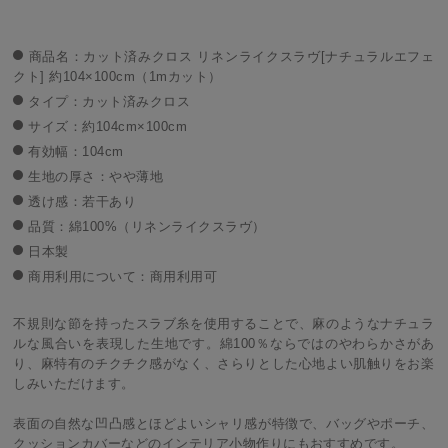
商品名：カット済みクロス リネンライクスラヴ[ナチュラルエフェ
クト] 約104×100cm（1mカット）
タイプ：カット済みクロス
サイズ：約104cm×100cm
有効幅：104cm
生地の厚さ：やや薄地
透け感：若干あり
品質：綿100%（リネンライクスラヴ）
日本製
商用利用について：商用利用可
不規則な節を持ったスラブ糸を使用することで、麻のようなナチュラ
ルな風合いを表現した生地です。綿100％ならではのやわらかさがあ
り、麻特有のチクチク感がなく、さらりとした心地よい肌触りをお楽
しみいただけます。
表面の自然な凹凸感とほどよいシャリ感が特徴で、バッグやポーチ、
クッションカバーなどのインテリア小物作りにもおすすめです。