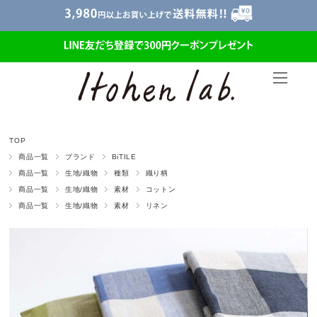
TOP
商品一覧
ブランド
BiTILE
商品一覧
生地/織物
種類
織り柄
商品一覧
生地/織物
素材
コットン
商品一覧
生地/織物
素材
リネン