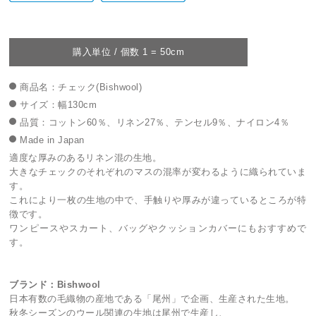
購入単位 / 個数 1 = 50cm
商品名：チェック(Bishwool)
サイズ：幅130cm
品質：コットン60％、リネン27％、テンセル9％、ナイロン4％
Made in Japan
適度な厚みのあるリネン混の生地。
大きなチェックのそれぞれのマスの混率が変わるように織られていま
す。
これにより一枚の生地の中で、手触りや厚みが違っているところが特
徴です。
ワンピースやスカート、バッグやクッションカバーにもおすすめで
す。
ブランド：Bishwool
日本有数の毛織物の産地である「尾州」で企画、生産された生地。
秋冬シーズンのウール関連の生地は尾州で生産し、