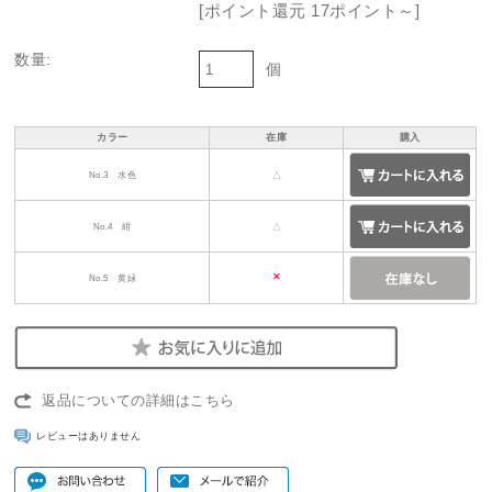
[ポイント還元 17ポイント～]
数量:
個
カラー
在庫
購入
No.3 水色
△
No.4 紺
△
×
No.5 黄緑
返品についての詳細はこちら
レビューはありません