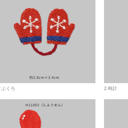
.てぶくろ
2.時計