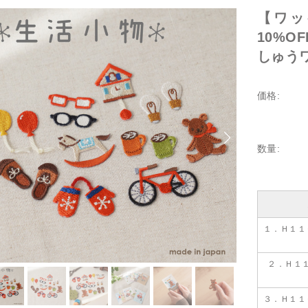
【ワッ
10%O
しゅうワ
価格:
数量:
１．Ｈ１１
２．Ｈ１
３．Ｈ１１