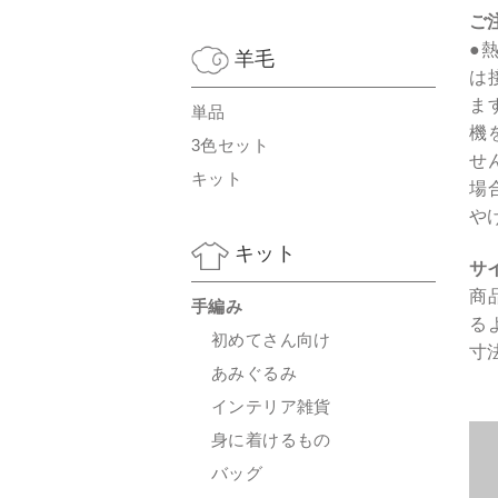
ご
●
羊毛
は
ま
単品
機
3色セット
せ
キット
場
や
キット
サ
商
手編み
る
初めてさん向け
寸
あみぐるみ
インテリア雑貨
身に着けるもの
バッグ