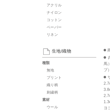
アクリル
ナイロン
コットン
ペーパー
リネン
生地/織物
種類
馬）
プ）
無地
プリント
2.
織り柄
3.
刺繍柄
2.
素材
1.
ウール
ヨコ