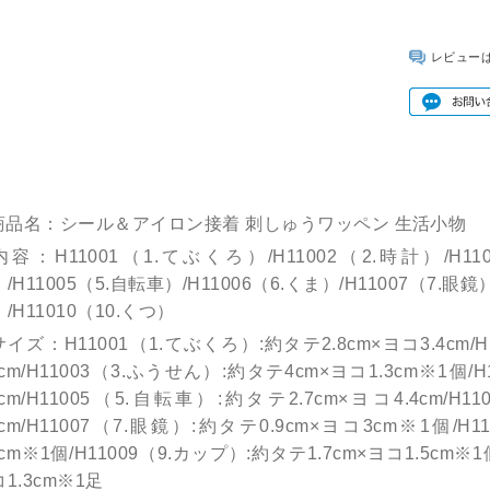
レビュー
商品名：シール＆アイロン接着 刺しゅうワッペン 生活小物
内容：H11001（1.てぶくろ）/H11002（2.時計）/H11
/H11005（5.自転車）/H11006（6.くま）/H11007（7.眼鏡）
/H11010（10.くつ）
サイズ：H11001（1.てぶくろ）:約タテ2.8cm×ヨコ3.4cm/H
7cm/H11003（3.ふうせん）:約タテ4cm×ヨコ1.3cm※1個/
8cm/H11005（5.自転車）:約タテ2.7cm×ヨコ4.4cm/H
7cm/H11007（7.眼鏡）:約タテ0.9cm×ヨコ3cm※1個/H
3cm※1個/H11009（9.カップ）:約タテ1.7cm×ヨコ1.5cm※1
1.3cm※1足