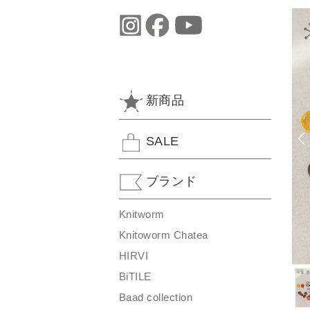
新商品
SALE
ブランド
Knitworm
Knitoworm Chatea
HIRVI
BiTILE
Baad collection