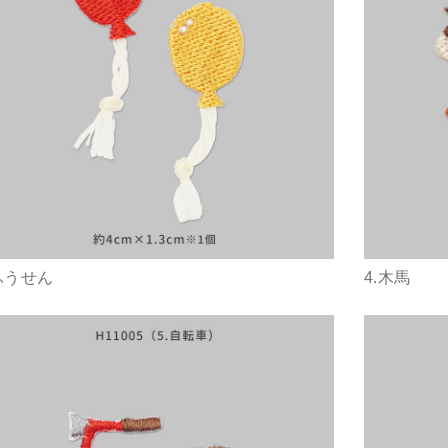
.ふうせん
4.木馬