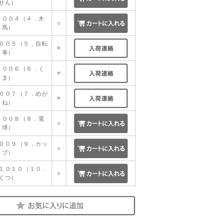
せん）
１００４（４．木
○
馬）
００５（５．自転
×
車）
１００６（６．く
×
ま）
００７（７．めが
×
ね）
１００８（８．電
○
球）
００９（９．カッ
○
プ）
１０１０（１０．
○
くつ）