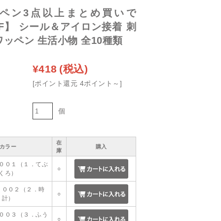
ペン3点以上まとめ買いで
FF】 シール＆アイロン接着 刺
ッペン 生活小物 全10種類
¥418
(税込)
[ポイント還元 4ポイント～]
個
在
カラー
購入
庫
００１（１．てぶ
○
くろ）
１００２（２．時
○
計）
００３（３．ふう
○