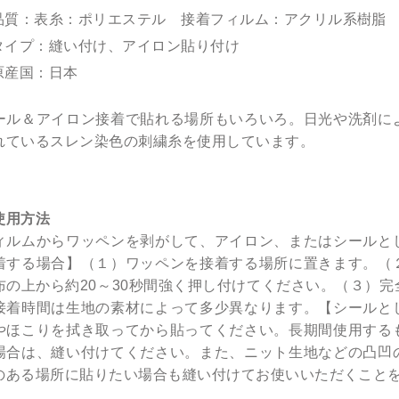
品質：表糸：ポリエステル 接着フィルム：アクリル系樹脂
タイプ：縫い付け、アイロン貼り付け
原産国：日本
ール＆アイロン接着で貼れる場所もいろいろ。日光や洗剤に
れているスレン染色の刺繍糸を使用しています。
使用方法
ィルムからワッペンを剥がして、アイロン、またはシールと
着する場合】（１）ワッペンを接着する場所に置きます。（
布の上から約20～30秒間強く押し付けてください。（３）
接着時間は生地の素材によって多少異なります。【シールと
やほこりを拭き取ってから貼ってください。長期間使用する
場合は、縫い付けてください。また、ニット生地などの凸凹
のある場所に貼りたい場合も縫い付けてお使いいただくこと