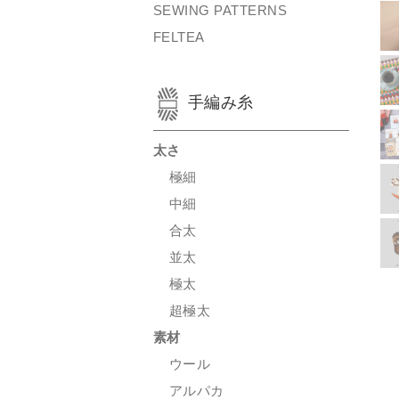
SEWING PATTERNS
FELTEA
手編み糸
太さ
極細
中細
合太
並太
極太
超極太
素材
ウール
アルパカ