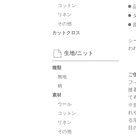
コットン
リネン
その他
カットクロス
シ
わ
生地/ニット
種類
ご
無地
フ
柄
接
素材
て
ウール
※
れ
コットン
る
リネン
目
その他