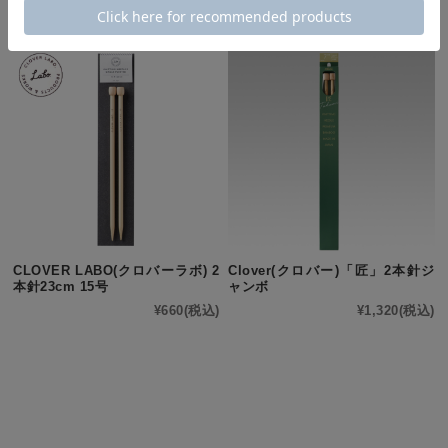
他にもこんな商品があります
CLOVER LABO(クロバーラボ) 2
Clover(クロバー)「匠」2本針ジ
本針23cm 15号
ャンボ
¥660
(税込)
¥1,320
(税込)