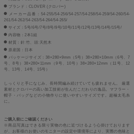
ブランド：CLOVER (クロバー)
メーカー品番：54-255/54-256/54-257/54-258/54-259/54-260/54-
261/54-262/54-263/54-264/54-265/
サイズ：5号/6号/7号/8号/9号/10号/11号/12号/13号/14号/15号/
内容物：2本1組
材質：針:竹、頭:天然木
原産国：日本
パッケージサイズ：38×280×9mm（5号）38×280×10mm（6号、7
号、8号）38×280×11mm（9号、10号）38×280×12mm（11号、12
号、13号、14号、15号）
しっくりと手になじみ、長時間編み続けていても疲れません。 厳選
素材とクロバーの高い加工技術が生んだこだわりの逸品。マフラー・
帽子・バッグなどの小物作りに使いやすいサイズです。超極太毛糸
に。
ご購入前にご確認ください
※商品写真はできる限り実物の色に近づけるよう心掛けております
が、お客様のお使いのモニターの設定や環境等により、実際の色味と