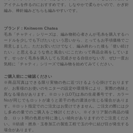
アイテムを作るのにおすすめです。しなやかで柔らかいので、かぎ針
編み、棒針編みどちらも編みやすいです。
ブランド：Knitworm Chatea
毛糸「チャティ」シリーズは、編み物初心者さんが毛糸を購入するハ
ードルを少しでも下げたいという思いから、とってもお手頃価格でご
用意しました。ただお安いだけでなく、編み終わった後も「使い続け
たい」と思えるような色と風合いにこだわって商品企画をしていま
す。せっかく毛糸を購入しても完成させる自信がない方、ぜひ一度お
気軽に「チャティ」シリーズで編み物を始めてみてください。
ご購入前にご確認ください
※商品写真はできる限り実物の色に近づけるよう心掛けております
が、お客様のお使いのモニターの設定や環境等により、実際の色味と
異なる場合があります。※ロット(LOT)は糸の生産番号です。カラー
Noが同じでもロットが違うと若干の色の濃淡が生じる場合がありま
す。※ロット指定でのご注文はお受けできません。ご注文の際には少
し多めの量でのご購入をご検討ください。※イタリア製の商品の場
合、ロット間の色差が特に激しい傾向がありますのでご注意くださ
い。※紡績・撚糸・玉巻加工の製造工程で玉の中に結び目が発生する
場合があります。