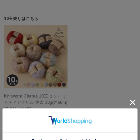
10玉売りはこちら
Knitworm Chatea 10玉セット チ
ャティアクリル 並太 30g(約66m)
アクリル100%
他にもこんな商品があります