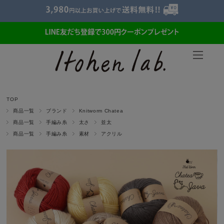
TOP
商品一覧
ブランド
Knitworm Chatea
商品一覧
手編み糸
太さ
並太
商品一覧
手編み糸
素材
アクリル