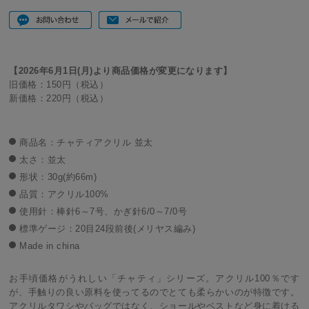
【2026年6月1日(月)より商品価格が変更になります】
旧価格：150円（税込）
新価格：220円（税込）
商品名：チャティアクリル 並太
太さ：並太
形状：30g(約66m)
品質：アクリル100%
使用針：棒針6～7号、かぎ針6/0～7/0号
標準ゲージ：20目24段前後(メリヤス編み)
Made in china
お手頃価格がうれしい「チャティ」シリーズ。アクリル100％です
が、手触りの良い原料を使ってるのでとても柔らかいのが特徴です。
アクリルタワシやバッグではなく、ショールやベストなど身に着ける