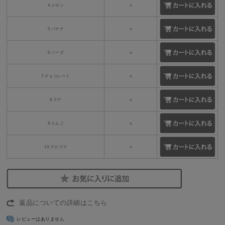
4.メロン
○
5.バナナ
○
6.ソーダ
○
7.チョコレート
○
8.ラテ
○
9.りんご
○
10.クロゴマ
○
返品についての詳細はこちら
レビューはありません