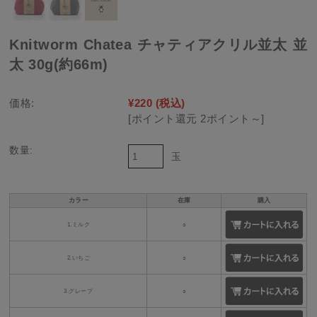
Knitworm Chatea チャティアクリル並太 並
太 30g(約66m)
価格:
¥220
(税込)
[ポイント還元 2ポイント～]
数量:
玉
カラー
在庫
購入
1.ミルク
○
2.いちご
○
3.グレープ
○