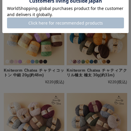
Knitworm Chatea チャティコッ
Knitworm Chatea チャティアク
トン 中細 20g(約48m)
リル極太 極太 30g(約31m)
¥220
(税込)
¥220
(税込)