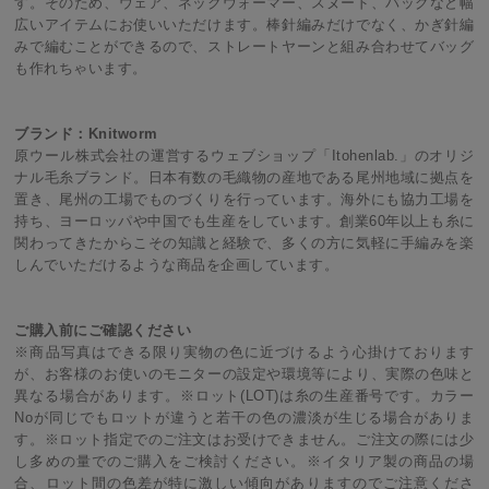
す。そのため、ウェア、ネックウォーマー、スヌード、バッグなど幅
広いアイテムにお使いいただけます。棒針編みだけでなく、かぎ針編
みで編むことができるので、ストレートヤーンと組み合わせてバッグ
も作れちゃいます。
ブランド：Knitworm
原ウール株式会社の運営するウェブショップ「Itohenlab.」のオリジ
ナル毛糸ブランド。日本有数の毛織物の産地である尾州地域に拠点を
置き、尾州の工場でものづくりを行っています。海外にも協力工場を
持ち、ヨーロッパや中国でも生産をしています。創業60年以上も糸に
関わってきたからこその知識と経験で、多くの方に気軽に手編みを楽
しんでいただけるような商品を企画しています。
ご購入前にご確認ください
※商品写真はできる限り実物の色に近づけるよう心掛けております
が、お客様のお使いのモニターの設定や環境等により、実際の色味と
異なる場合があります。※ロット(LOT)は糸の生産番号です。カラー
Noが同じでもロットが違うと若干の色の濃淡が生じる場合がありま
す。※ロット指定でのご注文はお受けできません。ご注文の際には少
し多めの量でのご購入をご検討ください。※イタリア製の商品の場
合、ロット間の色差が特に激しい傾向がありますのでご注意くださ