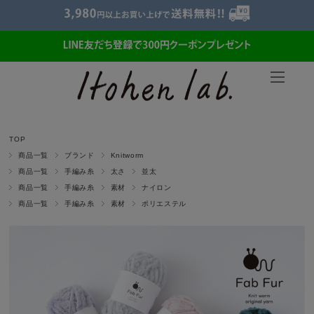
TOP
商品一覧
ブランド
Knitworm
商品一覧
手編み糸
太さ
並太
商品一覧
手編み糸
素材
ナイロン
商品一覧
手編み糸
素材
ポリエステル