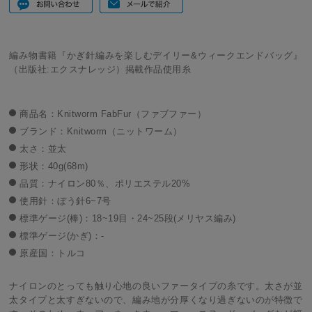
編み物書籍『かぎ針編みを楽しむデイリー&ウィークエンドバッグ』
（出版社:エクスナレッジ）掲載作品使用糸
商品名：Knitworm FabFur（ファブファー）
ブランド：Knitworm（ニットワーム）
太さ：並太
形状：40g(68m)
品質：ナイロン80％、ポリエステル20%
使用針：ぼう針6~7号
標準ゲージ(棒)：18~19目・24~25段(メリヤス編み)
標準ゲージ(かぎ)：-
原産国：トルコ
ナイロンのとっても触り心地の良いファータイプの糸です。太さが並
太タイプと太すぎないので、編み地が分厚くなり過ぎないのが特徴で