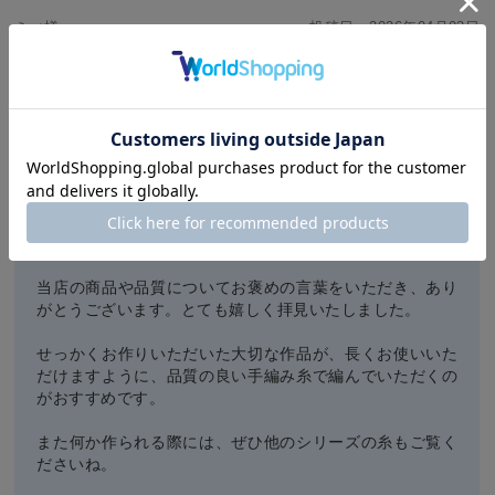
ミィ様
投稿日：
2026年04月03日
おすすめ度：
初心者なのでコースターを編んでみようかと1玉だけ購入してみまし
た。China品が嫌なのでそれ以外で探したところ、珍しい系でとても
素敵でした。
見るからに100円ショップとかのとは違います。
お店からのコメント
イトヘンラボをご利用いただきありがとうございます。
当店の商品や品質についてお褒めの言葉をいただき、あり
がとうございます。とても嬉しく拝見いたしました。
せっかくお作りいただいた大切な作品が、長くお使いいた
だけますように、品質の良い手編み糸で編んでいただくの
がおすすめです。
また何か作られる際には、ぜひ他のシリーズの糸もご覧く
ださいね。