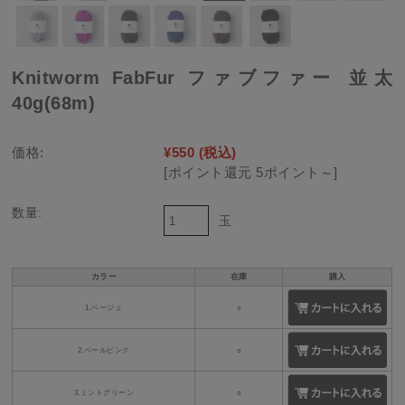
Knitworm FabFur ファブファー 並太
40g(68m)
価格:
¥550
(税込)
[ポイント還元 5ポイント～]
数量:
玉
カラー
在庫
購入
1.ベージュ
○
2.ペールピンク
○
3.ミントグリーン
○