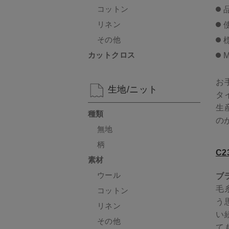
コットン
リネン
その他
カットクロス
M
お
生地/ニット
タ
生
種類
の
無地
柄
C
素材
ウール
ブラ
毛
コットン
う
リネン
い
その他
て