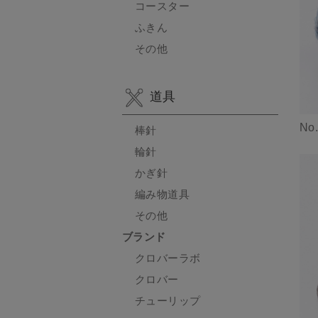
コースター
ふきん
その他
道具
No
棒針
輪針
かぎ針
編み物道具
その他
ブランド
クロバーラボ
クロバー
チューリップ