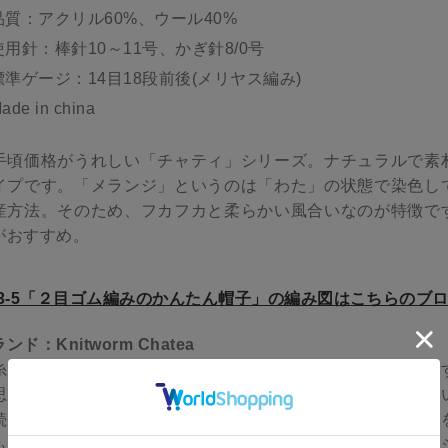
品質：アクリル60%、ウール40%
使用針：棒針10～11号、かぎ針8/0号
標準ゲージ：14目18段前後(メリヤス編み)
ade in china
手頃価格がうれしい「チャティ」シリーズ。ナチュラルで素
イプです。「メランジ」というのは「わた」の状態で染色し
産方法。そのため、フカフカと柔らかい風合いなのが特徴で
がおすすめ。
23-5「２目ゴム編みのかんたん帽子」の編み図はこちらのブ
ンド：Knitworm Chatea
糸「チャティ」シリーズは、編み物初心者さんが毛糸を購入
思いから、とってもお手頃価格でご用意しました。ただお安
続けたい」と思えるような色と風合いにこだわって商品企画
も完成させる自信がない方、ぜひ一度お気軽に「チャティ」