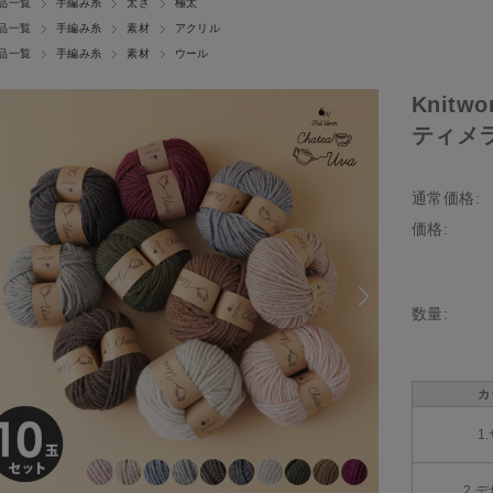
品一覧
手編み糸
太さ
極太
品一覧
手編み糸
素材
アクリル
品一覧
手編み糸
素材
ウール
Knitw
ティメラ
通常価格:
価格:
数量:
カ
1
2.