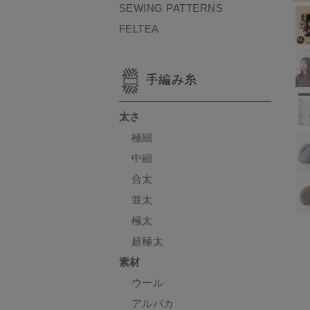
SEWING PATTERNS
FELTEA
手編み糸
太さ
極細
中細
合太
並太
極太
超極太
素材
ウール
アルパカ