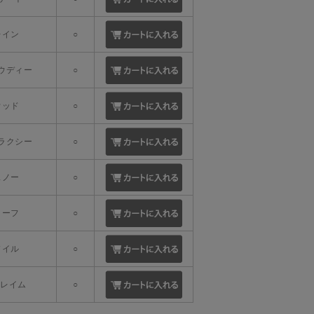
レイン
○
ラウディー
○
ウッド
○
ャラクシー
○
スノー
○
リーフ
○
ソイル
○
フレイム
○