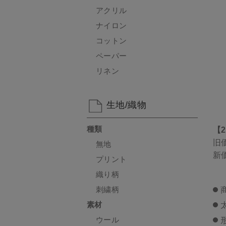
アクリル
ナイロン
コットン
ペーパー
リネン
生地/織物
種類
【
旧
無地
新
プリント
織り柄
刺繍柄
素材
ウール