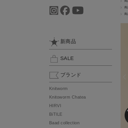
商
商
商
新商品
SALE
ブランド
Knitworm
Knitoworm Chatea
HIRVI
BiTILE
Baad collection