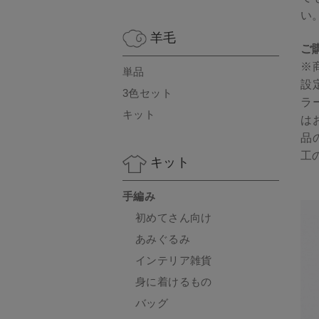
い
羊毛
ご
※
単品
設
3色セット
ラ
キット
は
品
工
キット
手編み
初めてさん向け
あみぐるみ
インテリア雑貨
身に着けるもの
バッグ