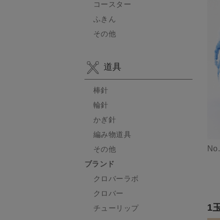
コースター
ふきん
その他
道具
棒針
輪針
かぎ針
編み物道具
No
その他
ブランド
クロバーラボ
クロバー
1
チューリップ