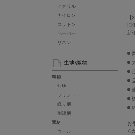
アクリル
ナイロン
【
コットン
旧
新
ペーパー
リネン
生地/織物
種類
無地
プリント
織り柄
M
刺繍柄
素材
お
ら
ウール