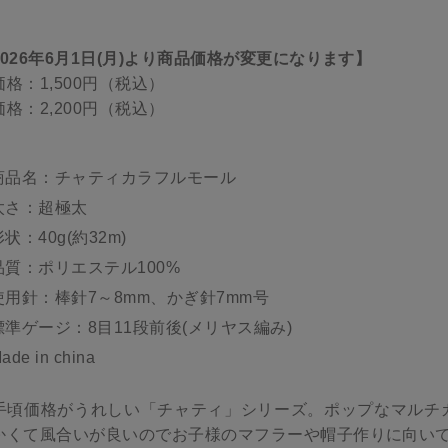
2026年6月1日(月)より商品価格が変更になります】
価格：1,500円（税込）
価格：2,200円（税込）
商品名：チャティカラフルモール
太さ：超極太
形状：40g(約32m)
品質：ポリエステル100%
使用針：棒針7～8mm、かぎ針7mm号
標準ゲージ：8目11段前後(メリヤス編み)
ade in china
手頃価格がうれしい「チャティ」シリーズ。ポップなマルチ
かくて風合いが良いのでお子様のマフラーや帽子作りに向い