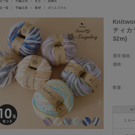
品一覧
手編み糸
太さ
超極太
品一覧
手編み糸
素材
ポリエステル
Knitw
ティカラ
32m)
通常価格:
価格:
数量:
カ
1.モ