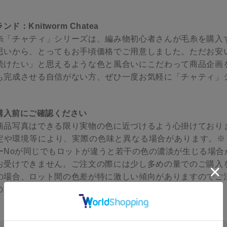
ンド：Knitworm Chatea
糸「チャティ」シリーズは、編み物初心者さんが毛糸を購入
思いから、とってもお手頃価格でご用意しました。ただお安
続けたい」と思えるような色と風合いにこだわって商品企画
も完成させる自信がない方、ぜひ一度お気軽に「チャティ」
。
購入前にご確認ください
商品写真はできる限り実物の色に近づけるよう心掛けており
定や環境等により、実際の色味と異なる場合があります。※ロ
ーNoが同じでもロットが違うと若干の色の濃淡が生じる場合
お受けできません。ご注文の際には少し多めの量でのご購入
の場合、ロット間の色差が特に激しい傾向がありますのでご
の製造工程で玉の中に結び目が発生する場合があります。