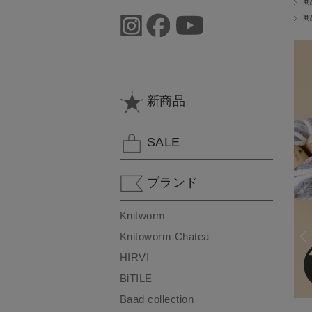
商
商
新商品
SALE
ブランド
Knitworm
Knitoworm Chatea
HIRVI
BiTILE
Baad collection