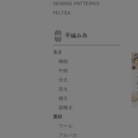
SEWING PATTERNS
FELTEA
手編み糸
太さ
極細
中細
合太
並太
極太
超極太
素材
ウール
アルパカ