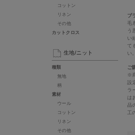
コットン
リネン
ブラ
毛
その他
う
カットクロス
い
て
生地/ニット
い
種類
ご
※
無地
設
柄
ラ
素材
は
ウール
品
コットン
工
リネン
その他