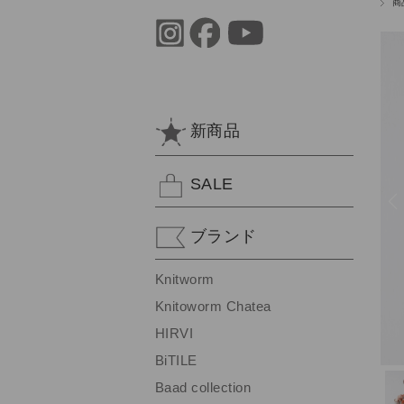
商
新商品
SALE
ブランド
Knitworm
Knitoworm Chatea
HIRVI
BiTILE
Baad collection