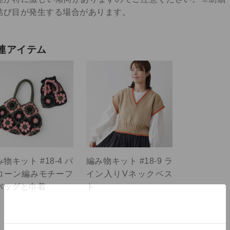
結び目が発生する場合があります。
連アイテム
物キット #18-4 パ
編み物キット #18-9 ラ
コーン編みモチーフ
イン入りVネックベス
バッグと巾着
ト