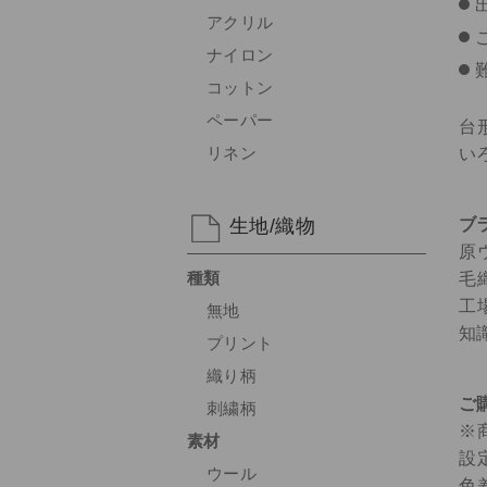
アクリル
ナイロン
コットン
ペーパー
台
リネン
い
ブ
生地/織物
原
種類
毛
工
無地
知
プリント
織り柄
ご
刺繍柄
※
素材
設
ウール
色