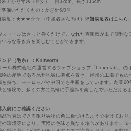
出来上がり寸法（目安）：幅32cm、長さ135cm
ご準備いただくもの：かぎ針6/0号
難易度：★★★☆☆ （中級者さん向け）
※難易度表はこちら
形ストールはさっと巻くだけでこなれた雰囲気が出て便利な
ろいろな巻き方を楽しむことができます。
ランド（毛糸）：Knitworm
ウール株式会社の運営するウェブショップ「Itohenlab.
織物の産地である尾州地域に拠点を置き、尾州の工場でもの
場を持ち、ヨーロッパや中国でも生産をしています。創業60
識と経験で、多くの方に気軽に手編みを楽しんでいただける
購入前にご確認ください
商品写真はできる限り実物の色に近づけるよう心掛けており
定や環境等により、実際の色味と異なる場合があります。※
差が特に激しい傾向がありますのでご注意ください。※紡績