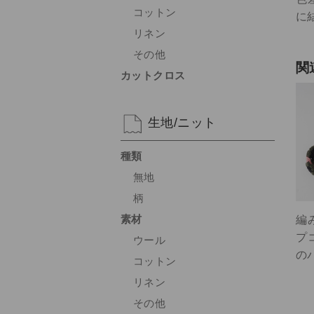
コットン
に
リネン
その他
関
カットクロス
生地/ニット
種類
無地
柄
素材
編み
プ
ウール
の
コットン
リネン
その他