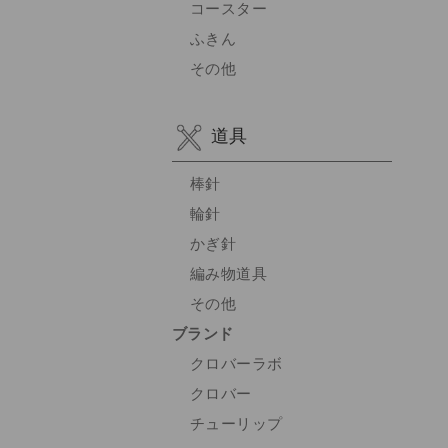
コースター
ふきん
その他
道具
棒針
輪針
かぎ針
編み物道具
その他
ブランド
クロバーラボ
クロバー
チューリップ