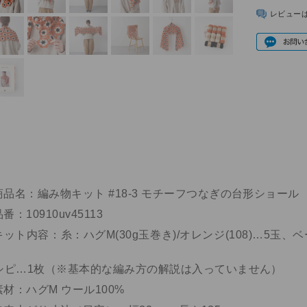
レビュー
商品名：編み物キット #18-3 モチーフつなぎの台形ショール
番：10910uv45113
キット内容：糸：ハグM(30g玉巻き)/オレンジ(108)…5玉、ベー
シピ…1枚（※基本的な編み方の解説は入っていません）
素材：ハグM ウール100%