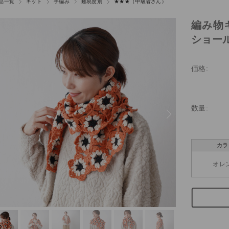
品一覧
キット
手編み
難易度別
★★★（中級者さん）
編み物
ショール 
価格:
数量:
カラ
オレ