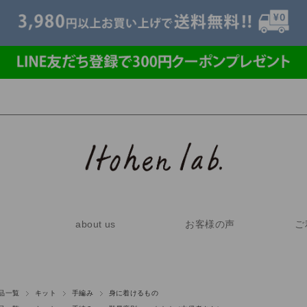
about us
お客様の声
ご
品一覧
キット
手編み
身に着けるもの