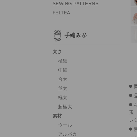
SEWING PATTERNS
FELTEA
手編み糸
太さ
極細
中細
合太
並太
品
極太
超極太
玉
素材
レ
ウール
アルパカ