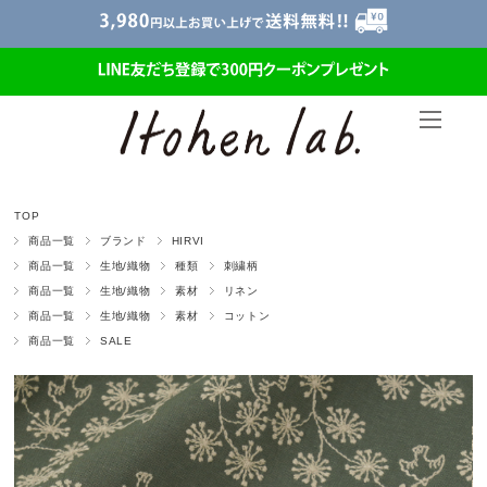
TOP
商品一覧
ブランド
HIRVI
商品一覧
生地/織物
種類
刺繍柄
商品一覧
生地/織物
素材
リネン
商品一覧
生地/織物
素材
コットン
商品一覧
SALE