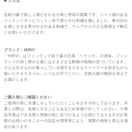
日本製
北欧の森で楽しく飛びまわる小鳥と野花の図案です。シャリ感のある
コットンリネンにコットン糸で柔らかな刺繍を施しました。春の訪れ
を感じさせる華やかさのある刺繍で、ウェアから小さな雑貨まで幅広
くお使いいただけます。
ブランド：HIRVI
「HIRVI」はフィンランド語で森の王様「ヘラジカ」の意味。フィン
ランドの深く静かな森にはさまざまな動物や植物が息づいています。
そんな生きものが暮らしている様子を小さなストーリーを紡ぎながら
描いたテキスタイル。いつもの手づくりに、北欧の森の物語を添えて
お届けします。
ご購入前にご確認ください
ご使用の前に水通しをしていただくことをおすすめしております。水
通しの際は、色移りすることもあるため単独で行ってください。※商
品写真はできる限り実物の色に近づけるよう心掛けておりますがお客
様のお使いのモニターの設定や環境等により、実際の色味と異なる場
合があります。