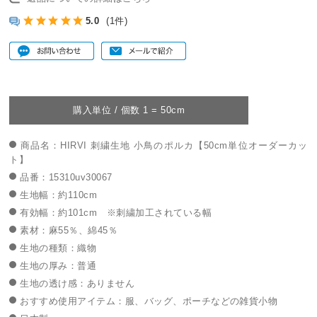
5.0
(1件)
購入単位 / 個数 1 = 50cm
商品名：HIRVI 刺繍生地 小鳥のポルカ【50cm単位オーダーカッ
ト】
品番：15310uv30067
生地幅：約110cm
有効幅：約101cm ※刺繍加工されている幅
素材：麻55％、綿45％
生地の種類：織物
生地の厚み：普通
生地の透け感：ありません
おすすめ使用アイテム：服、バッグ、ポーチなどの雑貨小物