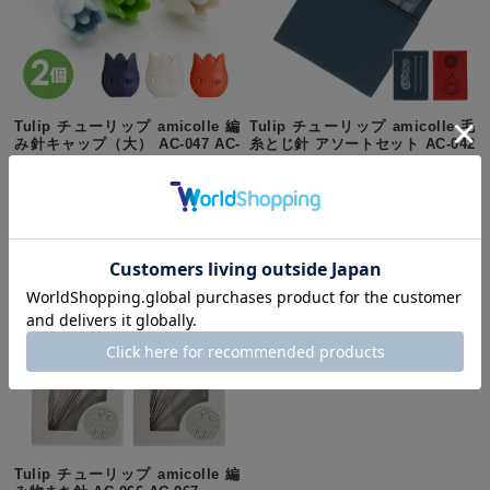
Tulip チューリップ amicolle 編
Tulip チューリップ amicolle 毛
み針キャップ（大） AC-047 AC-
糸とじ針 アソートセット AC-042
048 AC-049
AC-043
¥440
(税込)
¥1,100
(税込)
Tulip チューリップ amicolle 編