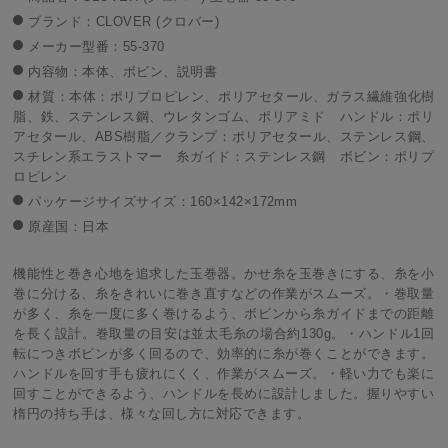
ブランド：CLOVER (クロバー)
メーカー型番：55-370
内容物：本体、ボビン、説明書
材質：本体：ポリプロピレン、ポリアセタール、ガラス繊維強化樹
脂、鉄、ステンレス鋼、ウレタンゴム、ポリアミド ハンドル：ポリ
アセタール、ABS樹脂／クランプ：ポリアセタール、ステンレス鋼、
スチレン系エラストマー 糸ガイド：ステンレス鋼 ボビン：ポリプ
ロピレン
パッケージサイズサイズ：160×142×172mm
原産国：日本
機能性と巻き心地を追求した玉巻器。かせ糸を玉巻きにする、糸を小
巻に分ける、糸をきれいに巻き直すなどの作業がスムーズ。・巻取量
が多く、糸を一度に多く巻けるよう、ボビンから糸ガイドまでの距離
を長く設計。巻取量の目安は並太毛糸の場合約130g。・ハンドル1回
転につきボビンが多く回るので、効率的に糸が巻くことができます。
ハンドルを回す手も疲れにくく、作業がスムーズ。・軽い力でも楽に
回すことができるよう、ハンドルを長めに設計しました。握りやすい
楕円の持ち手は、様々な回し方に対応できます。