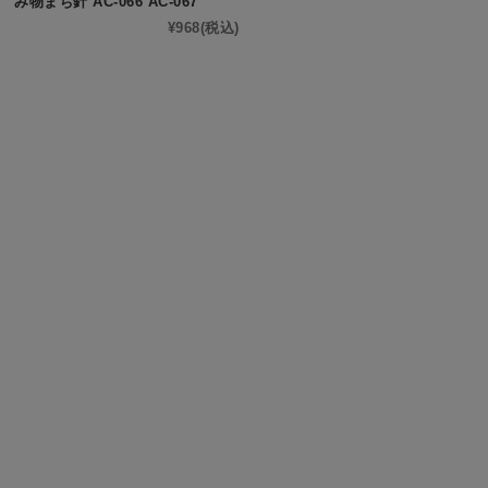
み物まち針 AC-066 AC-067
¥968
(税込)