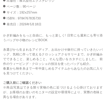
出版社：株式会社エクスナレッジ
ページ数：90ページ
サイズ：192x257mm
ISBN：9784767835730
発売日：2026年5月18日
かぎ針編みをもっと自由に、もっと楽しく! 日常にも週末にも寄り添
うバッグや小物のレシピBOOK
糸選びから生まれるアイディア、お出かけや旅行に持っていきたいバ
ッグ、気軽に作って使えるクロッシェアクセサリーまで。かぎ針編み
でできること、楽しめること。そんな思いをカタチにしました。 前
作のウィービング・クロッシェの技法を使ったバッグも紹介。
春夏から秋冬糸まで一年中楽しめるアイテムからあなたのお気に入り
を見つけてください。
ご購入前にご確認ください
※商品写真はできる限り実物の色に近づけるよう心掛けております
が、お客様のお使いのモニターの設定や環境等により、実際の色味と
異なる場合があります。