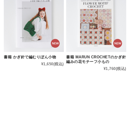
書籍 かぎ針で編むりぼん小物
書籍 MARUN CROCHETのかぎ針
編みの花モチーフ小もの
¥1,650
(税込)
¥1,760
(税込)