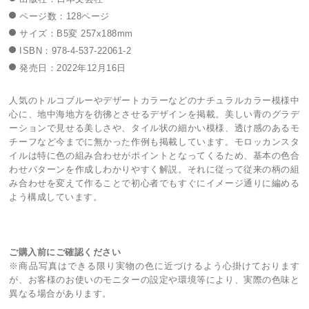
ページ数：128ページ
サイズ：B5変 257x188mm
ISBN：978-4-537-22061-2
発売日：2022年12月16日
人気のトルコブルーやデザートカラーなどのナチュラルカラー模様中
心に、地中海地方を彷彿とさせるデザインを掲載。美しい青のグラデ
ーションで見せる美しさや、タイル状の細かい模様、透け感のあるモ
チーフなど今までに無かった作例も掲載しています。モロッカンスタ
イルは特に色の組み合わせがポイントとなってくるため、基本の色合
わせパターンを作成しわかりやすく解説。それに従って従来の柄の組
み合わせを変えて作ることで初心者でもすぐにイメージ通りに編める
よう構成しています。
ご購入前にご確認ください
※商品写真はできる限り実物の色に近づけるよう心掛けております
が、お客様のお使いのモニターの設定や環境等により、実際の色味と
異なる場合があります。