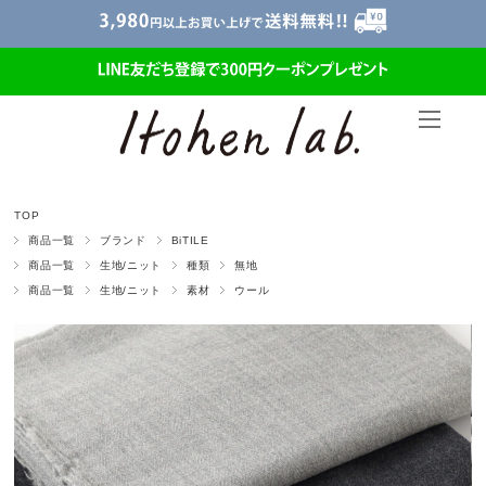
TOP
商品一覧
ブランド
BiTILE
商品一覧
生地/ニット
種類
無地
商品一覧
生地/ニット
素材
ウール