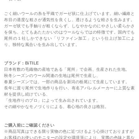
ごく細いウールの糸を平織でガーゼ状に仕上げています。細い繊維と
布目の適度な粗さが通気性を良くし、透けるような軽さを生みます。
ガーゼ状でも手触りが粗くならず、しなやかなのにやさしい柔らかさ
を保ち、とてもあたたかいのはウールならではの特徴です。国内でも
尾州の１社しかできない「リファイン加工」という仕上げ加工によ
り、独特な風合いを生み出しています。
ブランド：BiTILE
日本有数の毛織物の産地である「尾州」で企画、生産された生地。
秋冬シーズンのウール関連の生地は尾州で生産し、
春夏シーズンでは、一部の商品を新潟の栃尾にて生産しています。
長年に渡り尾州で生地作りを行い、有名アパレルメーカーに上質な素
材を提供し続けている、
「生地作りのプロ」によって生み出されています。
その細やかなモノづくりによる、着心地の良さは格別。
ご購入前にご確認ください
※商品写真はできる限り実物の色に近づけるよう心掛けておりますが
お客様のお使いのモニターの設定や環境等により、実際の色味と異な