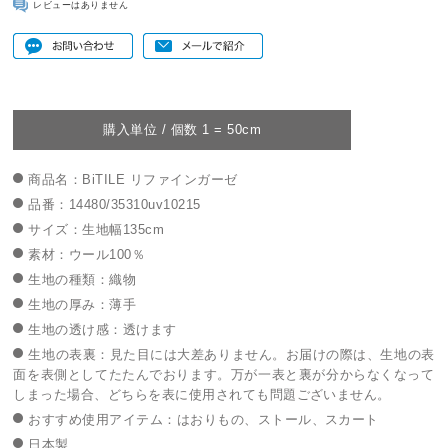
レビューはありません
購入単位 / 個数 1 = 50cm
商品名：BiTILE リファインガーゼ
品番：14480/35310uv10215
サイズ：生地幅135cm
素材：ウール100％
生地の種類：織物
生地の厚み：薄手
生地の透け感：透けます
生地の表裏：見た目には大差ありません。お届けの際は、生地の表
面を表側としてたたんでおります。万が一表と裏が分からなくなって
しまった場合、どちらを表に使用されても問題ございません。
おすすめ使用アイテム：はおりもの、ストール、スカート
日本製