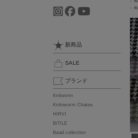
商
商
新商品
SALE
ブランド
Knitworm
Knitoworm Chatea
HIRVI
BiTILE
Baad collection