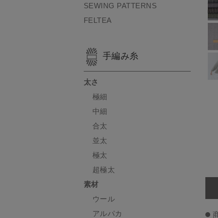
SEWING PATTERNS
FELTEA
手編み糸
太さ
極細
中細
合太
並太
極太
超極太
素材
ウール
アルパカ