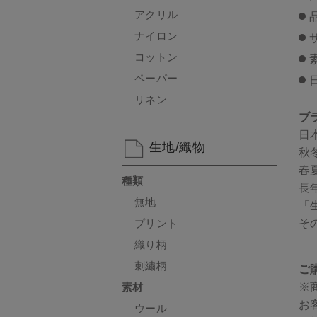
アクリル
品
ナイロン
コットン
ペーパー
リネン
ブラ
日
生地/織物
秋
春
種類
長
無地
「
そ
プリント
織り柄
刺繍柄
ご
※
素材
お
ウール