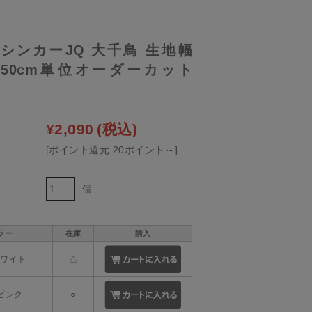
LE シンカーJQ 大千鳥 生地幅
m 50cm単位オーダーカット
¥2,090
(税込)
[ポイント還元 20ポイント～]
個
ラー
在庫
購入
.ホワイト
△
.ピンク
○