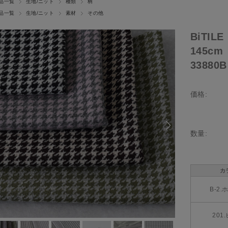
品一覧
生地/ニット
種類
柄
品一覧
生地/ニット
素材
その他
BiTI
145c
33880B
価格:
数量:
カ
B-2
201