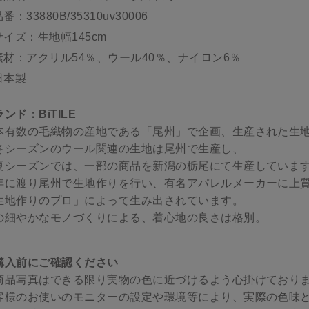
番：33880B/35310uv30006
サイズ：生地幅145cm
素材：アクリル54％、ウール40％、ナイロン6％
日本製
ンド：BiTILE
本有数の毛織物の産地である「尾州」で企画、生産された生
冬シーズンのウール関連の生地は尾州で生産し、
夏シーズンでは、一部の商品を新潟の栃尾にて生産していま
年に渡り尾州で生地作りを行い、有名アパレルメーカーに上
生地作りのプロ」によって生み出されています。
の細やかなモノづくりによる、着心地の良さは格別。
購入前にご確認ください
商品写真はできる限り実物の色に近づけるよう心掛けており
客様のお使いのモニターの設定や環境等により、実際の色味