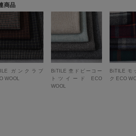
連商品
iTILE ガンクラブ
BiTILE 杢ドビーコー
BiTILE
O WOOL
トツイード ECO
ク ECO W
WOOL