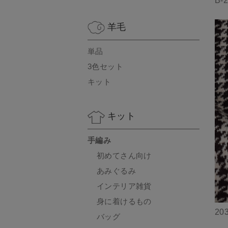
B-
羊毛
単品
3色セット
キット
キット
手編み
初めてさん向け
あみぐるみ
インテリア雑貨
身に着けるもの
20
バッグ