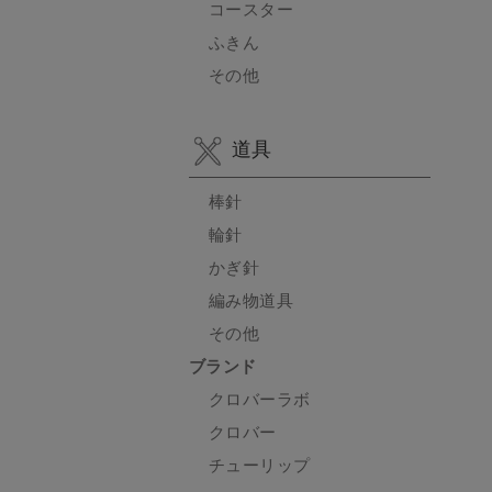
コースター
ふきん
その他
道具
棒針
輪針
かぎ針
編み物道具
その他
ブランド
クロバーラボ
クロバー
チューリップ