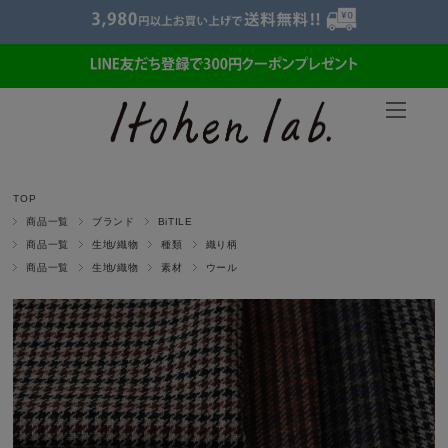
TOP
商品一覧
ブランド
BiTILE
商品一覧
生地/織物
種類
織り柄
商品一覧
生地/織物
素材
ウール