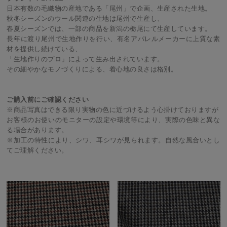
日本有数の毛織物の産地である「尾州」で企画、生産された生地。
秋冬シーズンのウール関連の生地は尾州で生産し、
春夏シーズンでは、一部の商品を新潟の栃尾にて生産しています。
長年に渡り尾州で生地作りを行い、有名アパレルメーカーに上質な素
材を提供し続けている、
「生地作りのプロ」によって生み出されています。
その細やかなモノづくりによる、着心地の良さは格別。
ご購入前にご確認ください
※商品写真はできる限り実物の色に近づけるよう心掛けておりますが
お客様のお使いのモニターの設定や環境等により、実際の色味と異な
る場合があります。
※加工の特性により、シワ、耳シワが見られます。自然な風合いとし
てご理解ください。