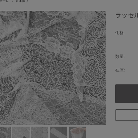
品一覧
在庫限り
ラッセ
価格:
数量:
在庫: