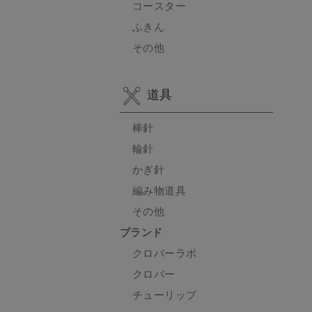
コースター
ふきん
その他
道具
棒針
輪針
かぎ針
編み物道具
その他
ブランド
クロバーラボ
クロバー
チューリップ