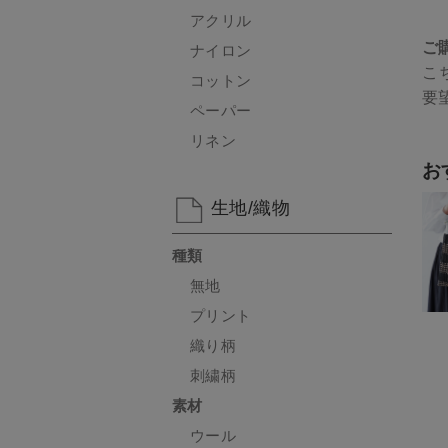
アクリル
ご
ナイロン
こ
コットン
要
ペーパー
リネン
お
生地/織物
種類
無地
プリント
織り柄
刺繍柄
素材
ウール