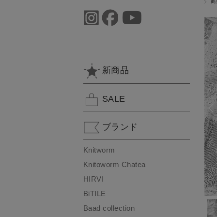
商
新商品
SALE
ブランド
Knitworm
Knitoworm Chatea
HIRVI
BiTILE
Baad collection