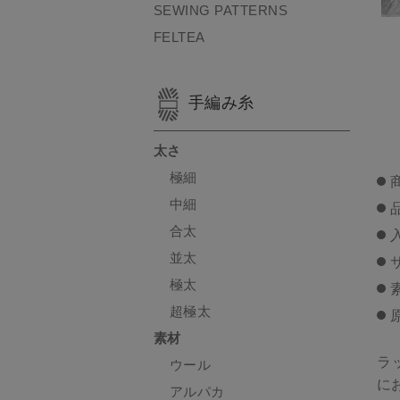
SEWING PATTERNS
FELTEA
手編み糸
太さ
極細
中細
品
合太
並太
極太
超極太
素材
ラ
ウール
に
アルパカ